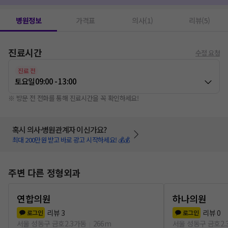
병원정보
가격표
의사(1)
리뷰(5)
진료시간
수정 요청
진료 전
토요일
09:00 - 13:00
※ 방문 전 전화를 통해 진료시간을 꼭 확인하세요!
혹시 의사·병원관계자 이신가요?
최대 200만원 받고 바로 광고 시작하세요! 💰💰
주변 다른 정형외과
연합의원
하나의원
리뷰
3
리뷰
0
로그인
로그인
서울 성동구 금호2.3가동
266m
서울 성동구 금호2.