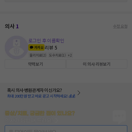
의사
1
수정 요청
로그인 후 이름확인
리뷰
5
카카오
물리치료
(
2
)
도수치료
(
1
)
+
2
약력보기
이 의사 리뷰보기
혹시 의사·병원관계자 이신가요?
최대 200만원 받고 바로 광고 시작하세요! 💰💰
증상/치료, 궁금한 점이 있나요?
의사가 답변해 드려요!