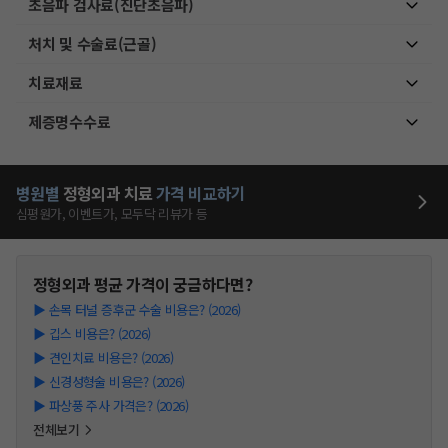
초음파 검사료(진단초음파)
처치 및 수술료(근골)
치료재료
제증명수수료
병원별
정형외과
치료
가격 비교하기
심평원가, 이벤트가, 모두닥 리뷰가 등
정형외과
평균 가격이 궁금하다면?
▶
손목 터널 증후군 수술 비용은? (2026)
▶
깁스 비용은? (2026)
▶
견인치료 비용은? (2026)
▶
신경성형술 비용은? (2026)
▶
파상풍 주사 가격은? (2026)
전체보기