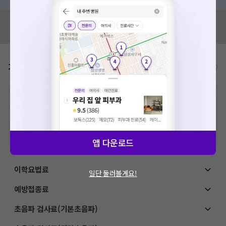
혹시 잘못된 병원정보가 있나요?
모두닥 팀에 알려주세요!
가격표
비급여/급여 진료란?
※
비급여 항목의 경우,
추가비용 등으로 실제 가격과 상이할 수 있으니, 정확
한 가격은 해당 의료기관에 직접 문의해주세요.
※
급여 항목의 경우,
건강보험심사평가원
에 고지되어 있는 급여 진료 기준 가
격입니다. (진료와 연관된 복합적인 비용이 추가되어, 병원마다 금액이 다르게
산정될 수 있는 점 참고 바랍니다.)
※ 이벤트가, 할인가는
VAT 포함
앱 다운로드
이학요법료
일단 둘러볼게요!
예방접종료
초음파 검사료(기본초음파)