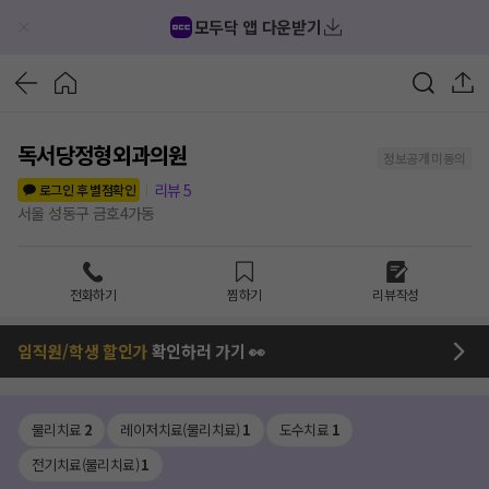
모두닥 앱 다운받기
독서당정형외과의원
정보공개 미동의
리뷰
5
로그인 후 별점확인
서울 성동구 금호4가동
전화하기
찜하기
리뷰작성
임직원/학생 할인가
확인하러 가기 👀
물리치료
2
레이저치료(물리치료)
1
도수치료
1
전기치료(물리치료)
1