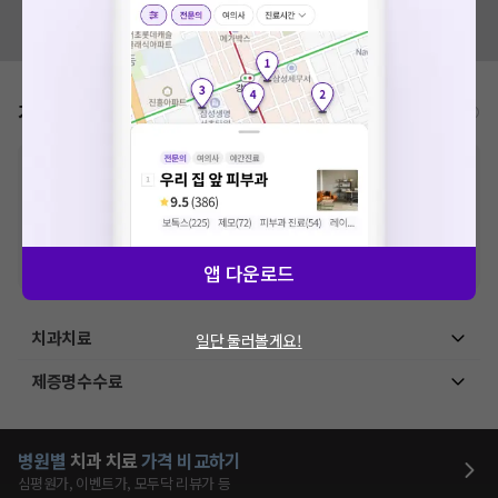
혹시 잘못된 병원정보가 있나요?
모두닥 팀에 알려주세요!
확인
가격표
비급여/급여 진료란?
※
비급여 항목의 경우,
추가비용 등으로 실제 가격과 상이할 수 있으니, 정확
한 가격은 해당 의료기관에 직접 문의해주세요.
※
급여 항목의 경우,
건강보험심사평가원
에 고지되어 있는 급여 진료 기준 가
격입니다. (진료와 연관된 복합적인 비용이 추가되어, 병원마다 금액이 다르게
산정될 수 있는 점 참고 바랍니다.)
※ 이벤트가, 할인가는
VAT 포함
앱 다운로드
치과치료
일단 둘러볼게요!
제증명수수료
병원별
치과
치료
가격 비교하기
심평원가, 이벤트가, 모두닥 리뷰가 등