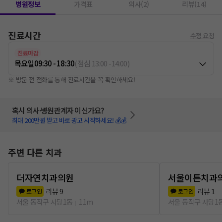
병원정보
가격표
의사(2)
리뷰(14)
진료시간
수정 요청
진료마감
목요일
09:30 - 18:30
(
점심
13:00
-
14:00
)
※ 방문 전 전화를 통해 진료시간을 꼭 확인하세요!
혹시 의사·병원관계자 이신가요?
최대 200만원 받고 바로 광고 시작하세요! 💰💰
주변 다른 치과
더자연치과의원
서울이튼치과
리뷰
9
리뷰
1
로그인
로그인
서울 동작구 사당1동
11m
서울 동작구 사당1