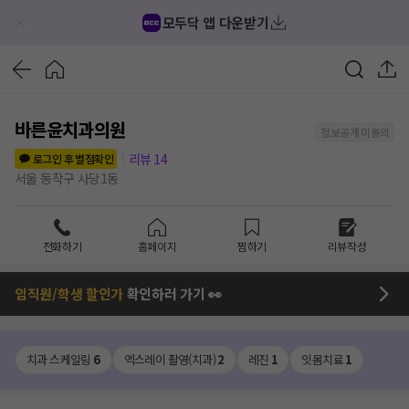
모두닥 앱 다운받기
바른윤치과의원
정보공개 미동의
리뷰
14
로그인 후 별점확인
서울 동작구 사당1동
전화하기
홈페이지
찜하기
리뷰작성
임직원/학생 할인가
확인하러 가기 👀
치과 스케일링
6
엑스레이 촬영(치과)
2
레진
1
잇몸치료
1