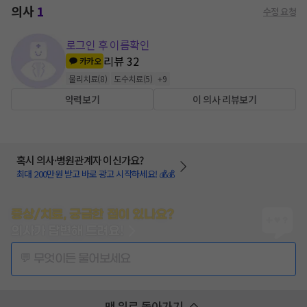
의사
1
수정 요청
로그인 후 이름확인
리뷰
32
카카오
물리치료
(
8
)
도수치료
(
5
)
+
9
약력보기
이 의사 리뷰보기
혹시 의사·병원관계자 이신가요?
최대 200만원 받고 바로 광고 시작하세요! 💰💰
증상/치료, 궁금한 점이 있나요?
의사가 답변해 드려요!
💬 무엇이든 물어보세요
맨 위로 돌아가기