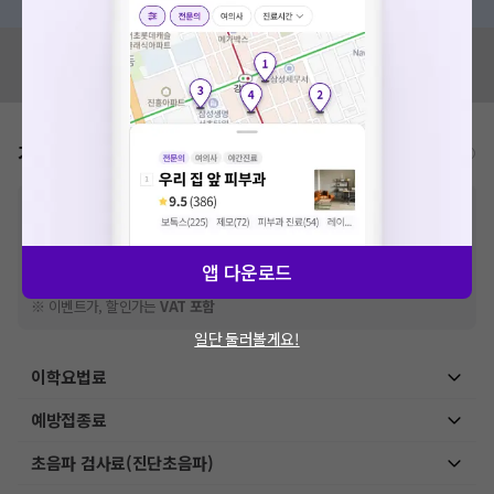
혹시 잘못된 병원정보가 있나요?
모두닥 팀에 알려주세요!
가격표
비급여/급여 진료란?
※
비급여 항목의 경우,
추가비용 등으로 실제 가격과 상이할 수 있으니, 정확
한 가격은 해당 의료기관에 직접 문의해주세요.
※
급여 항목의 경우,
건강보험심사평가원
에 고지되어 있는 급여 진료 기준 가
격입니다. (진료와 연관된 복합적인 비용이 추가되어, 병원마다 금액이 다르게
앱 다운로드
산정될 수 있는 점 참고 바랍니다.)
※ 이벤트가, 할인가는
VAT 포함
일단 둘러볼게요!
이학요법료
예방접종료
초음파 검사료(진단초음파)