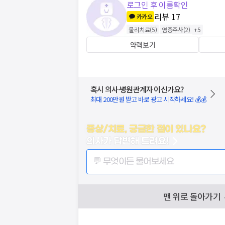
로그인 후 이름확인
리뷰
17
카카오
물리치료
(
5
)
염증주사
(
2
)
+
5
약력보기
혹시 의사·병원관계자 이신가요?
최대 200만원 받고 바로 광고 시작하세요! 💰💰
증상/치료, 궁금한 점이 있나요?
의사가 답변해 드려요!
💬 무엇이든 물어보세요
맨 위로 돌아가기