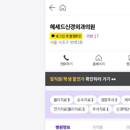
헤세드신경외과의원
리뷰
17
로그인 후 별점확인
서울 서초구 방배1동
전화하기
홈페이지
찜
임직원/학생 할인가
확인하러 가기 👀
물리치료
5
도수치료
2
염증주사
2
체
전기치료(물리치료)
1
주사치료
1
신경차단
병원정보
가격표
의