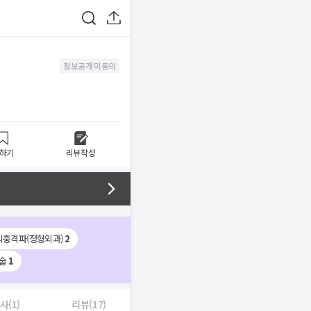
정보공개 미동의
하기
리뷰작성
외충격파(정형외과)
2
술
1
사(1)
리뷰(17)