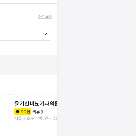
수정 요청
윤기헌비뇨기과의원
늘푸른이비
리뷰
9
리뷰
1
로그인
로그인
서울 서초구 방배1동
21m
서울 서초구 방배