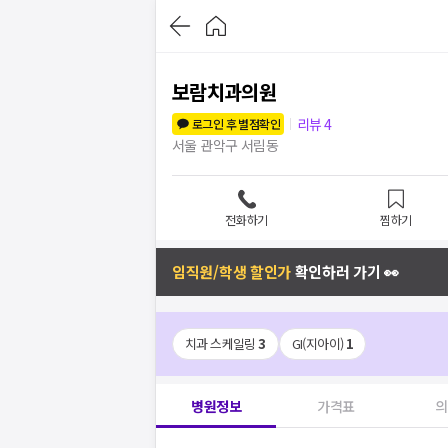
보람치과의원
리뷰
4
로그인 후 별점확인
서울 관악구 서림동
전화하기
찜하기
임직원/학생 할인가
확인하러 가기 👀
치과 스케일링
3
GI(지아이)
1
병원정보
가격표
의