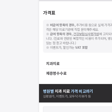
가격표
※
비급여 항목의 경우,
추가비용 등으로 실제 가격과
격은 해당 의료기관에 직접 문의해주세요.
※
급여 항목의 경우,
건강보험심사평가원
에 고지되
니다. (진료와 연관된 복합적인 비용이 추가되어, 
있는 점 참고 바랍니다.)
※ 이벤트가, 할인가는
VAT 포함
치과치료
제증명수수료
병원별
치과
치료
가격 비교하기
심평원가, 이벤트가, 모두닥 리뷰가 등