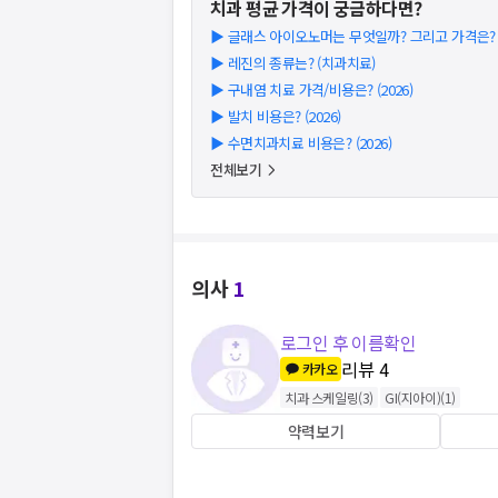
치과
평균 가격이 궁금하다면?
▶
글래스 아이오노머는 무엇일까? 그리고 가격은? (2
▶
레진의 종류는? (치과치료)
▶
구내염 치료 가격/비용은? (2026)
▶
발치 비용은? (2026)
▶
수면치과치료 비용은? (2026)
전체보기
의사
1
로그인 후 이름확인
리뷰
4
카카오
치과 스케일링
(
3
)
GI(지아이)
(
1
)
약력보기