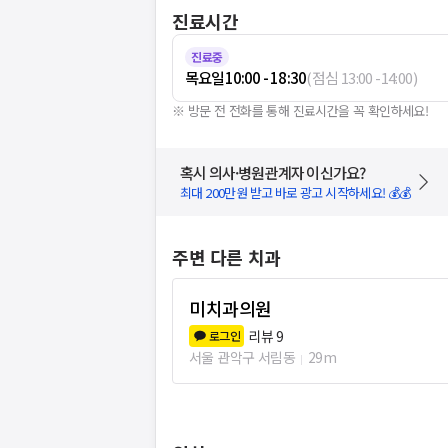
진료시간
진료중
목요일
10:00 - 18:30
(
점심
13:00
-
14:00
)
※ 방문 전 전화를 통해 진료시간을 꼭 확인하세요!
혹시 의사·병원관계자 이신가요?
최대 200만원 받고 바로 광고 시작하세요! 💰💰
주변 다른 치과
미치과의원
리뷰
9
로그인
서울 관악구 서림동
29m