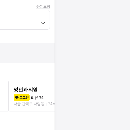
수정 요청
명안과의원
송치과의원
리뷰
34
리뷰
6
로그인
로그인
서울 관악구 서림동
34m
서울 관악구 삼