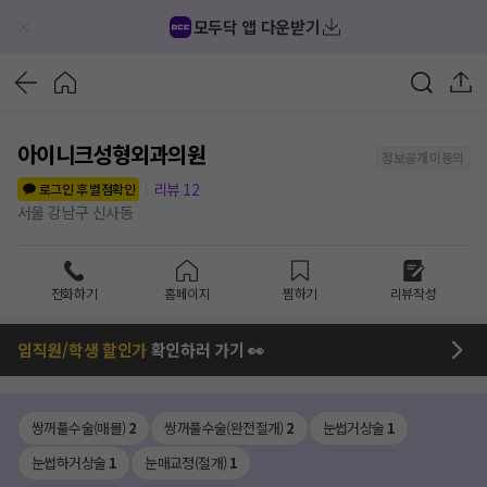
모두닥 앱 다운받기
아이니크성형외과의원
정보공개 미동의
리뷰
12
로그인 후 별점확인
서울 강남구 신사동
전화하기
홈페이지
찜하기
리뷰작성
임직원/학생 할인가
확인하러 가기 👀
쌍꺼풀수술(매몰)
2
쌍꺼풀수술(완전절개)
2
눈썹거상술
1
눈썹하거상술
1
눈매교정(절개)
1