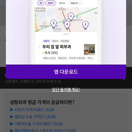
혹시 잘못된 병원정보가 있나요?
모두닥 팀에 알려주세요!
가격표
비급여/급여 진료란?
※ 해당병원의 비급여 가격표는 현재 준비중입니다.
앱 다운로드
병원별
성형외과
치료
가격 비교하기
심평원가, 이벤트가, 모두닥 리뷰가 등
일단 둘러볼게요!
성형외과
평균 가격이 궁금하다면?
▶
리터치 가격/비용은 (2026)
▶
앞트임 수술 가격은? (2026)
▶
이중턱수술 가격/비용은? (2026)
▶
콜라겐재생주사 스컬트라 가격은? (2026)