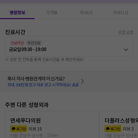
병원정보
가격표
의사(3)
리뷰(12)
진료시간
수정 요청
진료마감
야간진료
금요일
09:30 - 19:00
※ 방문 전 전화를 통해 진료시간을 꼭 확인하세요!
혹시 의사·병원관계자 이신가요?
최대 200만원 받고 바로 광고 시작하세요! 💰💰
주변 다른 성형외과
연세루다의원
더플러스성형
리뷰
19
리뷰
3
로그인
로그인
서울 강남구 신사동
170m
서울 강남구 신사동