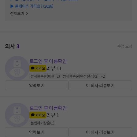
▶
튠페이스 가격은? (2026)
전체보기
의사
3
수정 요청
로그인 후 이름확인
리뷰
11
카카오
쌍꺼풀수술(매몰)
(
2
)
쌍꺼풀수술(완전절개)
(
2
)
+
2
약력보기
이 의사 리뷰보기
로그인 후 이름확인
리뷰
1
카카오
눈썹하거상술
(
1
)
약력보기
이 의사 리뷰보기