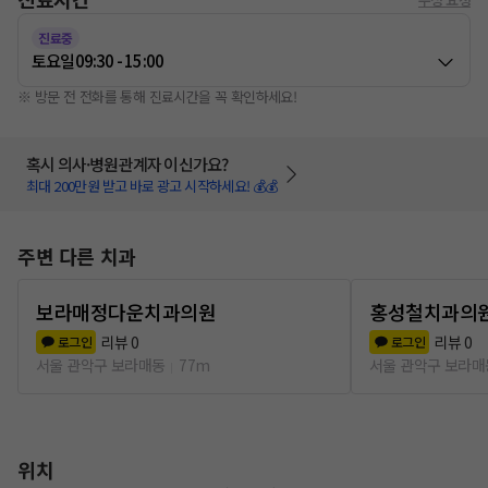
진료중
토요일
09:30 - 15:00
※ 방문 전 전화를 통해 진료시간을 꼭 확인하세요!
혹시 의사·병원관계자 이신가요?
최대 200만원 받고 바로 광고 시작하세요! 💰💰
주변 다른 치과
보라매정다운치과의원
홍성철치과의
리뷰
0
리뷰
0
로그인
로그인
서울 관악구 보라매동
77m
서울 관악구 보라매
위치