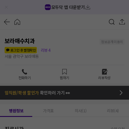
모두닥 앱 다운받기
보라매수치과
정보공개 미동의
리뷰
4
로그인 후 별점확인
서울 관악구 보라매동
전화하기
찜하기
리뷰작성
임직원/학생 할인가
확인하러 가기 👀
병원정보
가격표
의사(1)
리뷰(4)
진료시간
수정 요청