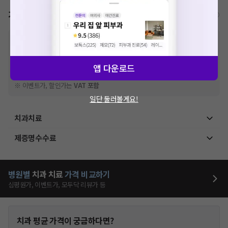
가격표
비급여/급여 진료란?
※
비급여 항목의 경우,
추가비용 등으로 실제 가격과 상이할 수 있으니, 정확
한 가격은 해당 의료기관에 직접 문의해주세요.
※
급여 항목의 경우,
건강보험심사평가원
에 고지되어 있는 급여 진료 기준 가
앱 다운로드
격입니다. (진료와 연관된 복합적인 비용이 추가되어, 병원마다 금액이 다르게
산정될 수 있는 점 참고 바랍니다.)
※ 이벤트가, 할인가는
VAT 포함
일단 둘러볼게요!
치과치료
제증명수수료
병원별
치과
치료
가격 비교하기
심평원가, 이벤트가, 모두닥 리뷰가 등
치과
평균 가격이 궁금하다면?