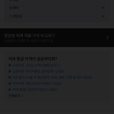
인레이
스케일링
병원별
치과
치료
가격 비교하기
심평원가, 이벤트가, 모두닥 리뷰가 등
치과
평균 가격이 궁금하다면?
▶
교정치과 고르는 노하우(꿀팁)공유 👀
▶
신경치료 가격/비용은 얼마일까? (2026)
▶
치조골이식수술 꼭 필요할까? 비용, 재료, 방법 총 정리 (2026)
▶
치아미백 과정/효과/부작용은? (2026)
▶
라미네이트 과정/부작용은? (2026)
전체보기