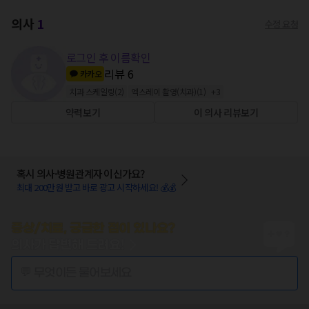
의사
1
수정 요청
로그인 후 이름확인
리뷰
6
카카오
치과 스케일링
(
2
)
엑스레이 촬영(치과)
(
1
)
+
3
약력보기
이 의사 리뷰보기
혹시 의사·병원관계자 이신가요?
최대 200만원 받고 바로 광고 시작하세요! 💰💰
증상/치료, 궁금한 점이 있나요?
의사가 답변해 드려요!
💬 무엇이든 물어보세요