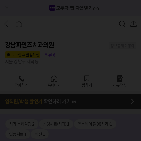
모두닥 앱 다운받기
강남파인즈치과의원
정보공개 미동의
리뷰
6
로그인 후 별점확인
서울 강남구 세곡동
전화하기
홈페이지
찜하기
리뷰작성
임직원/학생 할인가
확인하러 가기 👀
치과 스케일링
2
신경치료(치과)
1
엑스레이 촬영(치과)
1
잇몸치료
1
레진
1