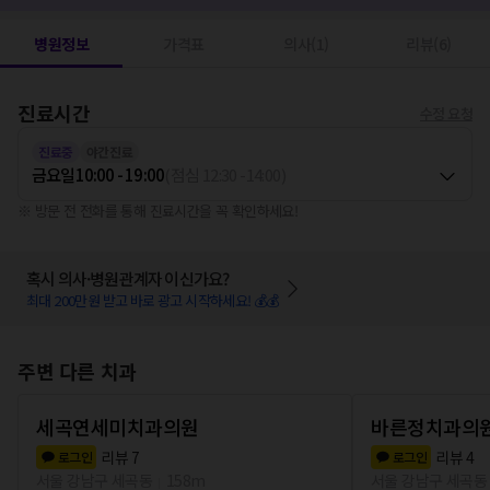
병원정보
가격표
의사(1)
리뷰(6)
진료시간
수정 요청
진료중
야간진료
금요일
10:00 - 19:00
(
점심
12:30
-
14:00
)
※ 방문 전 전화를 통해 진료시간을 꼭 확인하세요!
혹시 의사·병원관계자 이신가요?
최대 200만원 받고 바로 광고 시작하세요! 💰💰
주변 다른 치과
세곡연세미치과의원
바른정치과의
리뷰
7
리뷰
4
로그인
로그인
서울 강남구 세곡동
158m
서울 강남구 세곡동