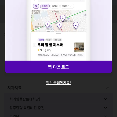
요청하신 작업을 처리하지 못했습니다.
혹시 잘못된 병원정보가 있나요?
네트워크 또는 서버의 일시적인 오류로, 잠시 후 다시 시도해주
모두닥 팀에 알려주세요!
세요. 지속적으로 문제가 발생할 경우 모두닥 채널톡으로 문의
해주세요.
확인
가격표
비급여/급여 진료란?
※
비급여 항목의 경우,
추가비용 등으로 실제 가격과 상이할 수 있으니, 정확
한 가격은 해당 의료기관에 직접 문의해주세요.
※
급여 항목의 경우,
건강보험심사평가원
에 고지되어 있는 급여 진료 기준 가
격입니다. (진료와 연관된 복합적인 비용이 추가되어, 병원마다 금액이 다르게
앱 다운로드
산정될 수 있는 점 참고 바랍니다.)
※ 이벤트가, 할인가는
VAT 포함
일단 둘러볼게요!
치과치료
치과임플란트(1치당)
광중합형 복합레진 충전
크라운