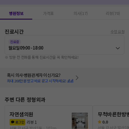
재건수술
1
고주파치료(물리치료)
1
염증주사
1
무릎통증
1
진료의뢰서
1
병원정보
가격표
의사(17)
리뷰(70)
진료시간
수정 요청
진료중
월요일
09:00 - 18:00
※ 방문 전 전화를 통해 진료시간을 꼭 확인하세요!
혹시 의사·병원관계자 이신가요?
최대 200만원 받고 바로 광고 시작하세요! 💰💰
주변 다른 정형외과
자연샘의원
무척바른한방
0.0
리뷰
1
로그인
서울 강서구 발산1
서울 강서구 발산1동
102m