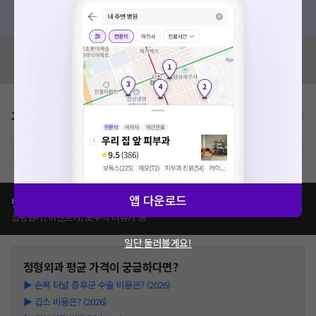
혹은, 의료상담 서비스에 다양한 게시글 보러가기
혹시 잘못된 병원정보가 있나요?
모두닥 팀에 알려주세요!
가격표
비급여/급여 진료란?
※ 해당병원의 비급여 가격표는 현재 준비중입니다.
앱 다운로드
병원별
정형외과
치료
가격 비교하기
심평원가, 이벤트가, 모두닥 리뷰가 등
일단 둘러볼게요!
정형외과
평균 가격이 궁금하다면?
▶
손목 터널 증후군 수술 비용은? (2026)
▶
깁스 비용은? (2026)