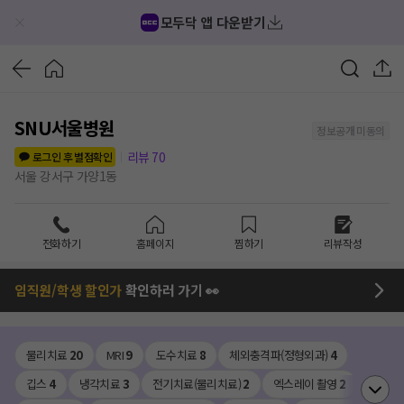
모두닥 앱 다운받기
SNU서울병원
정보공개 미동의
리뷰
70
로그인 후 별점확인
서울 강서구 가양1동
전화하기
홈페이지
찜하기
리뷰작성
임직원/학생 할인가
확인하러 가기 👀
물리치료
20
MRI
9
도수치료
8
체외충격파(정형외과)
4
깁스
4
냉각치료
3
전기치료(물리치료)
2
엑스레이 촬영
2