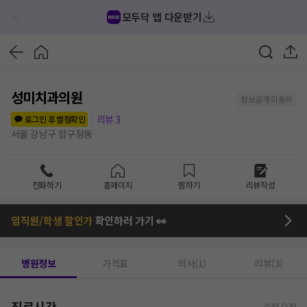
모두닥 앱 다운받기
성미치과의원
정보공개 미동의
리뷰
3
로그인 후 별점확인
서울 강남구 압구정동
전화하기
홈페이지
찜하기
리뷰작성
임직원/학생 할인가
확인하러 가기 👀
병원정보
가격표
의사(1)
리뷰(3)
진료시간
수정 요청