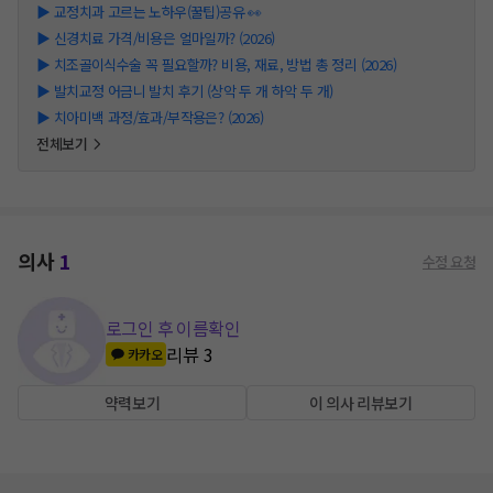
▶
교정치과 고르는 노하우(꿀팁)공유 👀
▶
신경치료 가격/비용은 얼마일까? (2026)
▶
치조골이식수술 꼭 필요할까? 비용, 재료, 방법 총 정리 (2026)
▶
발치교정 어금니 발치 후기 (상악 두 개 하악 두 개)
▶
치아미백 과정/효과/부작용은? (2026)
전체보기
의사
1
수정 요청
로그인 후 이름확인
리뷰
3
카카오
약력보기
이 의사 리뷰보기