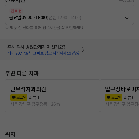
진료 전
금요일
09:00 - 18:00
(
점심
12:30
-
14:00
)
※ 방문 전 전화를 통해 진료시간을 꼭 확인하세요!
혹시 의사·병원관계자 이신가요?
최대 200만원 받고 바로 광고 시작하세요! 💰💰
주변 다른 치과
민우석치과의원
압구정바로미
리뷰
1
리뷰
0
로그인
로그인
서울 강남구 압구정동
26m
서울 강남구 압구정
위치