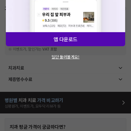
가격표
비급여/급여 진료란?
※
비급여 항목의 경우,
추가비용 등으로 실제 가격과 상이할 수 있으니, 정확
한 가격은 해당 의료기관에 직접 문의해주세요.
※
급여 항목의 경우,
건강보험심사평가원
에 고지되어 있는 급여 진료 기준 가
앱 다운로드
격입니다. (진료와 연관된 복합적인 비용이 추가되어, 병원마다 금액이 다르게
산정될 수 있는 점 참고 바랍니다.)
※ 이벤트가, 할인가는
VAT 포함
일단 둘러볼게요!
치과치료
제증명수수료
병원별
치과
치료
가격 비교하기
심평원가, 이벤트가, 모두닥 리뷰가 등
치과
평균 가격이 궁금하다면?