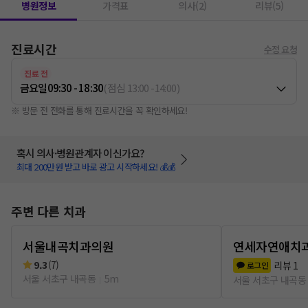
병원정보
가격표
의사(2)
리뷰(5)
진료시간
수정 요청
진료 전
금요일
09:30 - 18:30
(
점심
13:00
-
14:00
)
※ 방문 전 전화를 통해 진료시간을 꼭 확인하세요!
혹시 의사·병원관계자 이신가요?
최대 200만원 받고 바로 광고 시작하세요! 💰💰
주변 다른 치과
서울내곡치과의원
연세자연애치
9.3
(
7
)
리뷰
1
로그인
서울 서초구 내곡동
5m
서울 서초구 내곡동