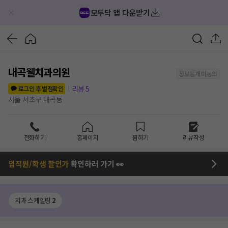
모두닥 앱 다운받기
내곡웰치과의원
정보공개 미동의
리뷰
5
로그인 후 별점확인
서울 서초구 내곡동
전화하기
홈페이지
찜하기
리뷰작성
임직원/학생 할인가
확인하러 가기 👀
치과 스케일링
2