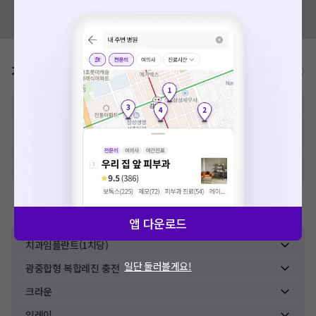
혹시 잘못된 병원정보가 있나요?
모두닥 팀에 알려주세요!
가격표
비급여/급여 진료란?
※
비급여 항목의 경우,
추가비용 등으로 실제 가격과 상이할 수 있으니, 정확
한 가격은 해당 의료기관에 직접 문의해주세요.
※
급여 항목의 경우,
건강보험심사평가원
에 고지되어 있는 급여 진료 기준 가
격입니다. (진료와 연관된 복합적인 비용이 추가되어, 병원마다 금액이 다르게
산정될 수 있는 점 참고 바랍니다.)
※ 이벤트가, 할인가는
VAT 포함
치과치료
앱 다운로드
치과임플란트(1치당)
일단 둘러볼게요!
광중합형 복합레진 충전
크라운
인레이