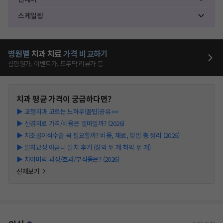
스케일링
병원별
치과
치료
가격 비교하기
심평원가, 이벤트가, 모두닥 리뷰가 등
치과
평균 가격이 궁금하다면?
▶
교정치과 고르는 노하우(꿀팁)공유 👀
▶
신경치료 가격/비용은 얼마일까? (2026)
▶
치조골이식수술 꼭 필요할까? 비용, 재료, 방법 총 정리 (2026)
▶
발치교정 어금니 발치 후기 (상악 두 개 하악 두 개)
▶
치아미백 과정/효과/부작용은? (2026)
전체보기