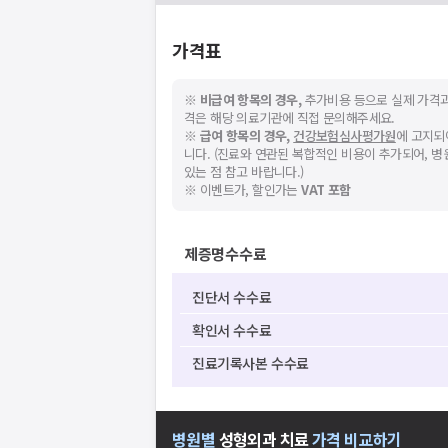
지속적으로 문제가 발생할 경우 모두닥 채
가격표
※
비급여 항목의 경우,
추가비용 등으로 실제 가격과
격은 해당 의료기관에 직접 문의해주세요.
※
급여 항목의 경우,
건강보험심사평가원
에 고지되
니다. (진료와 연관된 복합적인 비용이 추가되어, 
있는 점 참고 바랍니다.)
※ 이벤트가, 할인가는
VAT 포함
제증명수수료
진단서 수수료
확인서 수수료
진료기록사본 수수료
병원별
성형외과
치료
가격 비교하기