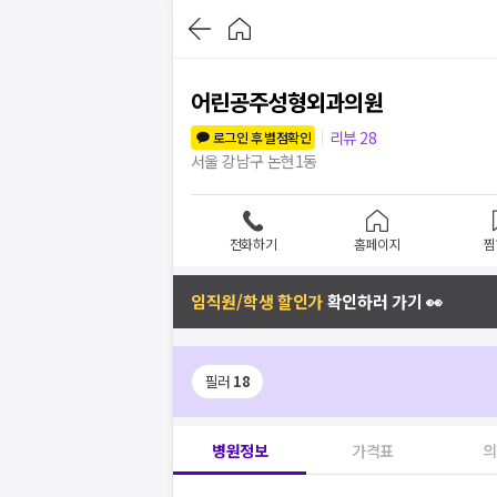
어린공주성형외과의원
리뷰
28
로그인 후 별점확인
서울 강남구 논현1동
전화하기
홈페이지
찜
임직원/학생 할인가
확인하러 가기 👀
필러
18
병원정보
가격표
의