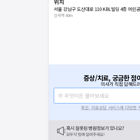
위치
서울 강남구 도산대로 110 KBL빌딩 4층 어
신사역 60m
증상/치료, 궁금한 점
의사가 직접 답해드려
💬 무엇이든 물어보세요
혹은, 의료상담 서비스에 다양한
혹시 잘못된 병원정보가 있나요?
요청하신 작업을 처리하지 못했습
모두닥 팀에 알려주세요!
네트워크 또는 서버의 일시적인 오류로, 잠