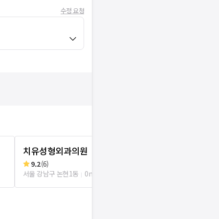
수정 요청
치유성형외과의원
노상훈성형
9.2
(
6
)
리뷰
1
로그인
서울 강남구 논현1동
0m
서울 서초구 잠