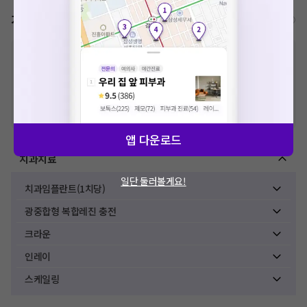
가격표
비급여/급여 진료란?
※
비급여 항목의 경우,
추가비용 등으로 실제 가격과 상이할 수 있으니, 정확
한 가격은 해당 의료기관에 직접 문의해주세요.
※
급여 항목의 경우,
건강보험심사평가원
에 고지되어 있는 급여 진료 기준 가
격입니다. (진료와 연관된 복합적인 비용이 추가되어, 병원마다 금액이 다르게
산정될 수 있는 점 참고 바랍니다.)
※ 이벤트가, 할인가는
VAT 포함
앱 다운로드
치과치료
일단 둘러볼게요!
치과임플란트(1치당)
광중합형 복합레진 충전
크라운
인레이
스케일링