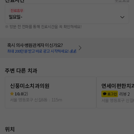
진료휴무
일요일
-
※ 방문 전 전화를 통해 진료시간을 꼭 확인하세요!
혹시 의사·병원관계자 이신가요?
최대 200만원 받고 바로 광고 시작하세요! 💰💰
주변 다른 치과
신풍미소치과의원
연세이편한치
10.0
(
2
)
리뷰
2
로그인
서울 영등포구 신길6동
115m
서울 영등포구 신길
위치