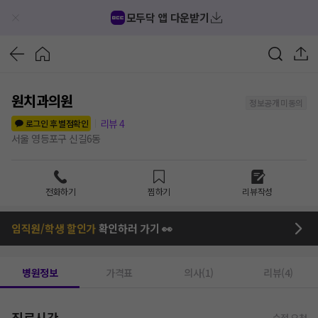
모두닥 앱 다운받기
원치과의원
정보공개 미동의
리뷰
4
로그인 후 별점확인
서울 영등포구 신길6동
전화하기
찜하기
리뷰작성
임직원/학생 할인가
확인하러 가기 👀
병원정보
가격표
의사(1)
리뷰(4)
진료시간
수정 요청