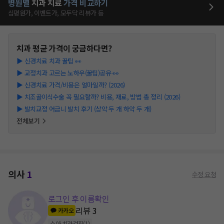
병원별
치과
치료
가격 비교하기
심평원가, 이벤트가, 모두닥 리뷰가 등
치과
평균 가격이 궁금하다면?
▶
신경치료 치과 꿀팁 👀
▶
교정치과 고르는 노하우(꿀팁)공유 👀
▶
신경치료 가격/비용은 얼마일까? (2026)
▶
치조골이식수술 꼭 필요할까? 비용, 재료, 방법 총 정리 (2026)
▶
발치교정 어금니 발치 후기 (상악 두 개 하악 두 개)
전체보기
의사
1
수정 요청
로그인 후 이름확인
리뷰
3
카카오
소아 치과검진
(
1
)