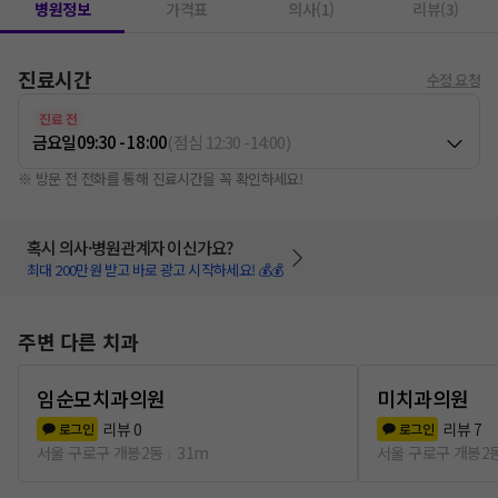
병원정보
가격표
의사(1)
리뷰(3)
진료시간
수정 요청
진료 전
금요일
09:30 - 18:00
(
점심
12:30
-
14:00
)
※ 방문 전 전화를 통해 진료시간을 꼭 확인하세요!
혹시 의사·병원관계자 이신가요?
최대 200만원 받고 바로 광고 시작하세요! 💰💰
주변 다른 치과
임순모치과의원
미치과의원
리뷰
0
리뷰
7
로그인
로그인
서울 구로구 개봉2동
31m
서울 구로구 개봉2