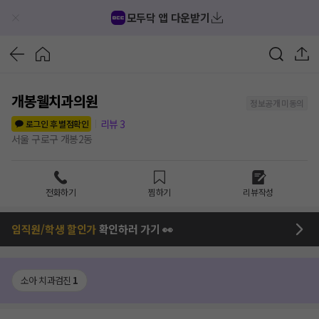
모두닥 앱 다운받기
개봉웰치과의원
정보공개 미동의
리뷰
3
로그인 후 별점확인
서울 구로구 개봉2동
전화하기
찜하기
리뷰작성
임직원/학생 할인가
확인하러 가기 👀
소아 치과검진
1