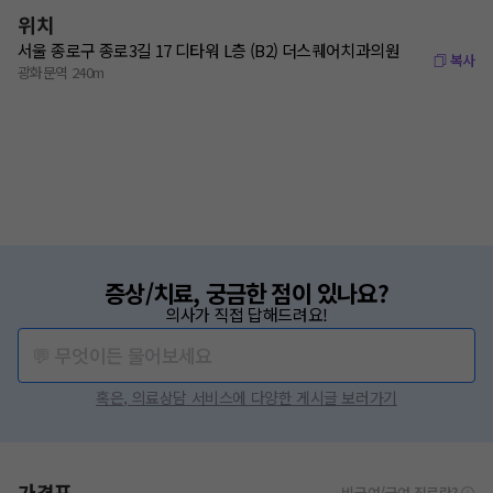
위치
서울 종로구 종로3길 17 디타워 L층 (B2) 더스퀘어치과의원
복사
광화문역 240m
증상/치료, 궁금한 점이 있나요?
의사가 직접 답해드려요!
💬 무엇이든 물어보세요
혹은, 의료상담 서비스에 다양한 게시글 보러가기
가격표
비급여/급여 진료란?