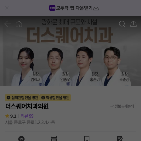
더스퀘어치과의원 후기/가격/비용 (2026) | 모두닥
모두닥 앱 다운받기
1
/
10
임직원할인몰 병원
학생할인몰 병원
더스퀘어치과의원
정보공개동의
9.2
리뷰
99
서울 종로구 종로1.2.3.4가동