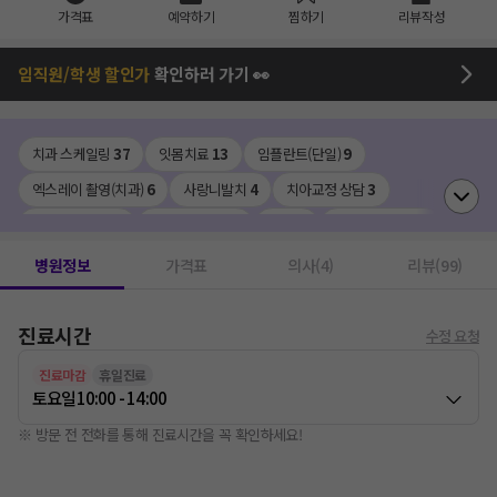
가격표
예약하기
찜하기
리뷰작성
임직원/학생 할인가
확인하러 가기 👀
치과 스케일링
37
잇몸치료
13
임플란트(단일)
9
엑스레이 촬영(치과)
6
사랑니발치
4
치아교정 상담
3
세라믹 크라운
2
세라믹 인레이
2
레진
2
신경치료(치과)
2
투명교정
2
수면 치료(치과)
1
충치치료 검진
1
PFM 크라운
1
병원정보
가격표
의사(4)
리뷰(99)
지르코니아 크라운
1
클리피씨교정
1
진료시간
수정 요청
진료마감
휴일진료
토요일
10:00 - 14:00
※ 방문 전 전화를 통해 진료시간을 꼭 확인하세요!