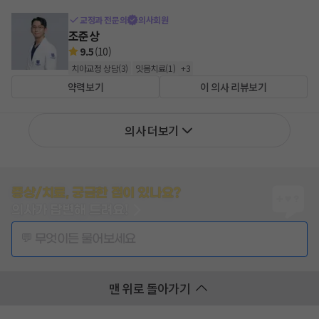
교정과 전문의
의사회원
조준상
9.5
(
10
)
치아교정 상담
(
3
)
잇몸치료
(
1
)
+
3
약력보기
이 의사 리뷰보기
의사 더보기
증상/치료, 궁금한 점이 있나요?
의사가 답변해 드려요!
💬 무엇이든 물어보세요
맨 위로 돌아가기