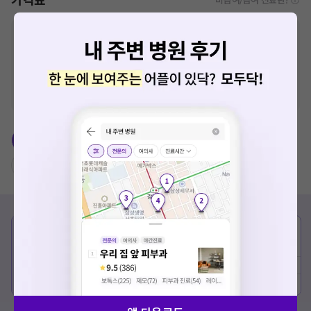
※
비급여 항목의 경우,
추가비용 등으로 실제 가격과 상이할 수 있으니, 정확
한 가격은 해당 의료기관에 직접 문의해주세요.
※
급여 항목의 경우,
건강보험심사평가원
에 고지되어 있는 급여 진료 기준 가
격입니다. (진료와 연관된 복합적인 비용이 추가되어, 병원마다 금액이 다르게
산정될 수 있는 점 참고 바랍니다.)
※ 이벤트가, 할인가는
VAT 포함
임플란트
충치치료
치아교정
치과 스케일링
치아미백
라미네이트
급여
종류
급여가
9500원
임플란트
검진
- 초진비, 파노라마 x-ray 촬영 비용 포함
예약하기
상세보기