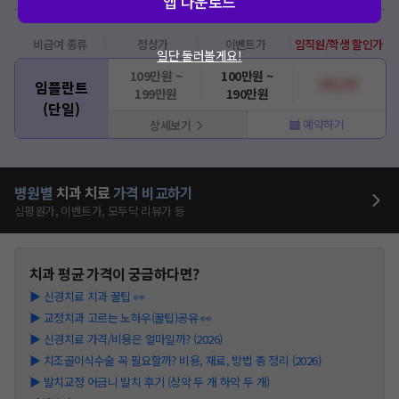
앱 다운로드
비급여
종류
정상가
이벤트가
임직원/학생 할인가
일단 둘러볼게요!
109만원 ~
100만원 ~
???,???
임플란트
199만원
190만원
(단일)
예약하기
상세보기
병원별
치과
치료
가격 비교하기
심평원가, 이벤트가, 모두닥 리뷰가 등
치과
평균 가격이 궁금하다면?
▶
신경치료 치과 꿀팁 👀
▶
교정치과 고르는 노하우(꿀팁)공유 👀
▶
신경치료 가격/비용은 얼마일까? (2026)
▶
치조골이식수술 꼭 필요할까? 비용, 재료, 방법 총 정리 (2026)
▶
발치교정 어금니 발치 후기 (상악 두 개 하악 두 개)