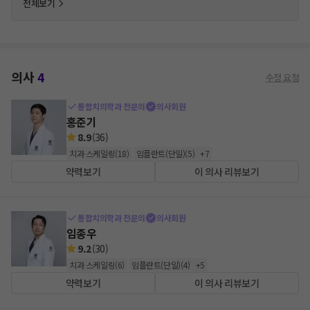
전체보기
의사
4
수정 요청
통합치의학과 전문의
의사회원
홍준기
8.9
(
36
)
치과 스케일링
(
18
)
임플란트(단일)
(
5
)
+
7
약력보기
이 의사 리뷰보기
통합치의학과 전문의
의사회원
임종우
9.2
(
30
)
치과 스케일링
(
6
)
임플란트(단일)
(
4
)
+
5
약력보기
이 의사 리뷰보기