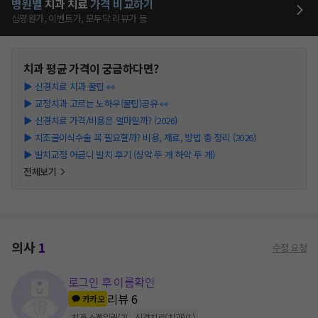
병원별
치과
치료
가격 비교하기
심평원가, 이벤트가, 모두닥 리뷰가 등
치과
평균 가격이 궁금하다면?
▶
신경치료 치과 꿀팁 👀
▶
교정치과 고르는 노하우(꿀팁)공유 👀
▶
신경치료 가격/비용은 얼마일까? (2026)
▶
치조골이식수술 꼭 필요할까? 비용, 재료, 방법 총 정리 (2026)
▶
발치교정 어금니 발치 후기 (상악 두 개 하악 두 개)
전체보기
의사
1
수정 요청
로그인 후 이름확인
리뷰
6
카카오
치과 스케일링
(
2
)
신경치료(치과)
(
1
)