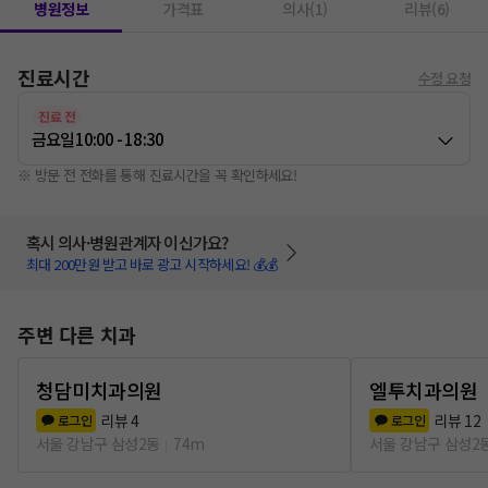
병원정보
가격표
의사(1)
리뷰(6)
진료시간
수정 요청
진료 전
금요일
10:00 - 18:30
※ 방문 전 전화를 통해 진료시간을 꼭 확인하세요!
혹시 의사·병원관계자 이신가요?
최대 200만원 받고 바로 광고 시작하세요! 💰💰
주변 다른 치과
청담미치과의원
엘투치과의원
리뷰
4
리뷰
12
로그인
로그인
서울 강남구 삼성2동
74m
서울 강남구 삼성2