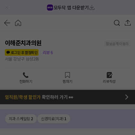
모두닥 앱 다운받기
이해준치과의원
정보공개 미동의
리뷰
6
로그인 후 별점확인
서울 강남구 삼성2동
전화하기
찜하기
리뷰작성
임직원/학생 할인가
확인하러 가기 👀
치과 스케일링
2
신경치료(치과)
1