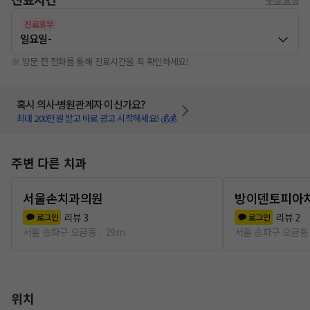
진료휴무
일요일
-
※ 방문 전 전화를 통해 진료시간을 꼭 확인하세요!
혹시 의사·병원관계자 이신가요?
최대 200만원 받고 바로 광고 시작하세요! 💰💰
주변 다른 치과
서울손치과의원
방이덴토피아
리뷰
3
리뷰
2
로그인
로그인
서울 송파구 오금동
29m
서울 송파구 오금동
위치