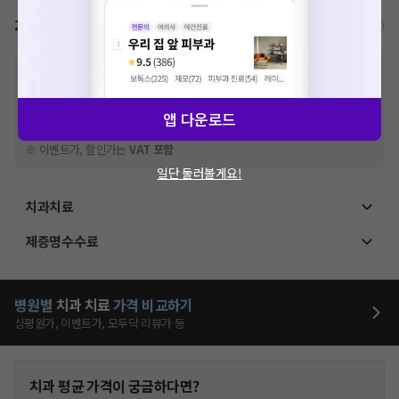
가격표
비급여/급여 진료란?
※
비급여 항목의 경우,
추가비용 등으로 실제 가격과 상이할 수 있으니, 정확
한 가격은 해당 의료기관에 직접 문의해주세요.
※
급여 항목의 경우,
건강보험심사평가원
에 고지되어 있는 급여 진료 기준 가
앱 다운로드
격입니다. (진료와 연관된 복합적인 비용이 추가되어, 병원마다 금액이 다르게
산정될 수 있는 점 참고 바랍니다.)
※ 이벤트가, 할인가는
VAT 포함
일단 둘러볼게요!
치과치료
제증명수수료
병원별
치과
치료
가격 비교하기
심평원가, 이벤트가, 모두닥 리뷰가 등
치과
평균 가격이 궁금하다면?