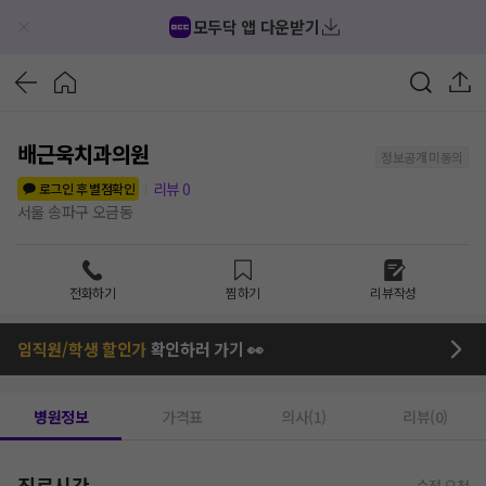
모두닥 앱 다운받기
배근욱치과의원
정보공개 미동의
리뷰
0
로그인 후 별점확인
서울 송파구 오금동
전화하기
찜하기
리뷰작성
임직원/학생 할인가
확인하러 가기 👀
병원정보
가격표
의사(1)
리뷰(0)
진료시간
수정 요청