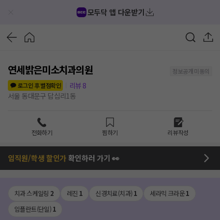
모두닥 앱 다운받기
연세밝은미소치과의원
정보공개 미동의
리뷰
8
로그인 후 별점확인
서울 동대문구 답십리1동
전화하기
찜하기
리뷰작성
임직원/학생 할인가
확인하러 가기 👀
치과 스케일링
2
레진
1
신경치료(치과)
1
세라믹 크라운
1
임플란트(단일)
1