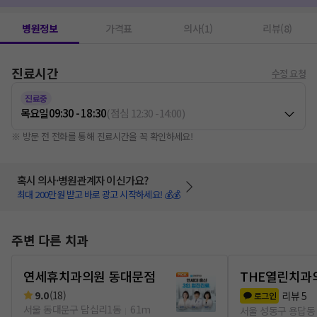
병원정보
가격표
의사(1)
리뷰(8)
진료시간
수정 요청
진료중
목요일
09:30 - 18:30
(
점심
12:30
-
14:00
)
※ 방문 전 전화를 통해 진료시간을 꼭 확인하세요!
혹시 의사·병원관계자 이신가요?
최대 200만원 받고 바로 광고 시작하세요! 💰💰
주변 다른 치과
연세휴치과의원 동대문점
THE열린치과
9.0
(
18
)
리뷰
5
로그인
서울 동대문구 답십리1동
61m
서울 성동구 용답동