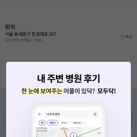
위치
서울 동대문구 천호대로 307
복사
답십리역 4번출구 100m
증상/치료, 궁금한 점이 있나요?
의사가 직접 답해드려요!
💬 무엇이든 물어보세요
혹은, 의료상담 서비스에 다양한 게시글 보러가기