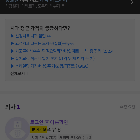
심평원가, 이벤트가, 모두닥 리뷰가 등
치과
평균 가격이 궁금하다면?
▶
신경치료 치과 꿀팁 👀
▶
교정치과 고르는 노하우(꿀팁)공유 👀
▶
치조골이식수술 꼭 필요할까? 비용, 재료, 방법 총 정리 (2026)
▶
발치교정 어금니 발치 후기 (상악 두 개 하악 두 개)
▶
스케일링 가격/비용/주기/보험/과정은? (2026)
전체보기
의사
1
수정 요청
로그인 후 이름확인
리뷰
8
카카오
치과 스케일링
(
2
)
세라믹 크라운
(
1
)
+
3