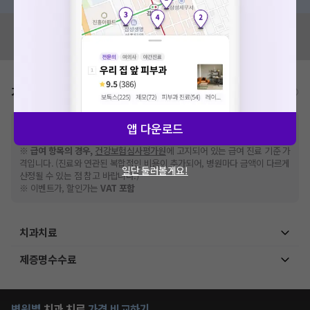
혹시 잘못된 병원정보가 있나요?
모두닥 팀에 알려주세요!
가격표
비급여/급여 진료란?
※
비급여 항목의 경우,
추가비용 등으로 실제 가격과 상이할 수 있으니, 정확
앱 다운로드
한 가격은 해당 의료기관에 직접 문의해주세요.
※
급여 항목의 경우,
건강보험심사평가원
에 고지되어 있는 급여 진료 기준 가
격입니다. (진료와 연관된 복합적인 비용이 추가되어, 병원마다 금액이 다르게
일단 둘러볼게요!
산정될 수 있는 점 참고 바랍니다.)
※ 이벤트가, 할인가는
VAT 포함
치과치료
제증명수수료
병원별
치과
치료
가격 비교하기