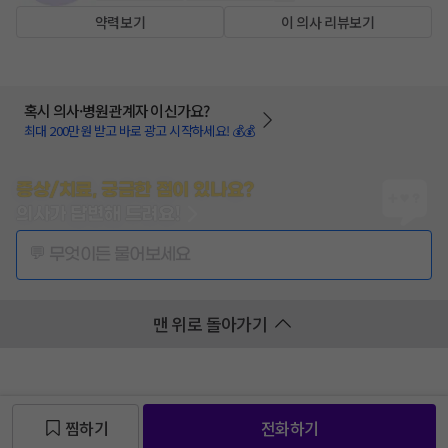
약력보기
이 의사 리뷰보기
혹시 의사·병원관계자 이신가요?
최대 200만원 받고 바로 광고 시작하세요! 💰💰
증상/치료, 궁금한 점이 있나요?
의사가 답변해 드려요!
💬 무엇이든 물어보세요
맨 위로 돌아가기
찜하기
전화하기
찜 목록보기
찜 목록보기