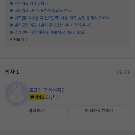
▶
신경치료 치과 꿀팁 👀
▶
교정치과 고르는 노하우(꿀팁)공유 👀
▶
치조골이식수술 꼭 필요할까? 비용, 재료, 방법 총 정리 (2026)
▶
발치교정 어금니 발치 후기 (상악 두 개 하악 두 개)
▶
스케일링 가격/비용/주기/보험/과정은? (2026)
전체보기
의사
1
수정 요청
로그인 후 이름확인
리뷰
1
카카오
약력보기
이 의사 리뷰보기