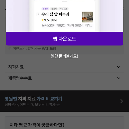
가격표
비급여/급여 진료란?
※
비급여 항목의 경우,
추가비용 등으로 실제 가격과 상이할 수 있으니, 정확
한 가격은 해당 의료기관에 직접 문의해주세요.
※
급여 항목의 경우,
건강보험심사평가원
에 고지되어 있는 급여 진료 기준 가
앱 다운로드
격입니다. (진료와 연관된 복합적인 비용이 추가되어, 병원마다 금액이 다르게
산정될 수 있는 점 참고 바랍니다.)
※ 이벤트가, 할인가는
VAT 포함
일단 둘러볼게요!
치과치료
제증명수수료
병원별
치과
치료
가격 비교하기
심평원가, 이벤트가, 모두닥 리뷰가 등
치과
평균 가격이 궁금하다면?