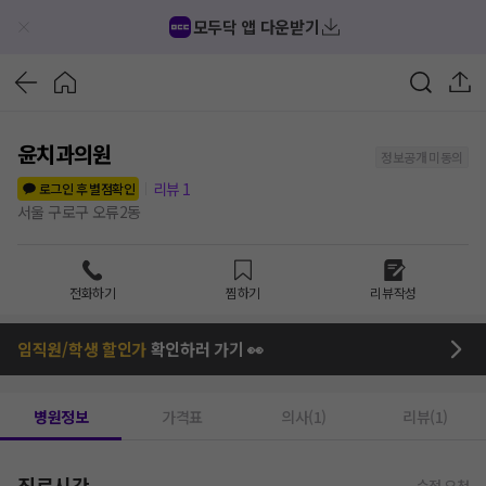
모두닥 앱 다운받기
윤치과의원
정보공개 미동의
리뷰
1
로그인 후 별점확인
서울 구로구 오류2동
전화하기
찜하기
리뷰작성
임직원/학생 할인가
확인하러 가기 👀
병원정보
가격표
의사(1)
리뷰(1)
진료시간
수정 요청