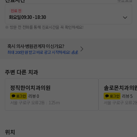
진료 전
화요일
09:30 - 18:30
※ 방문 전 전화를 통해 진료시간을 꼭 확인하세요!
혹시 의사·병원관계자 이신가요?
최대 200만원 받고 바로 광고 시작하세요! 💰💰
주변 다른 치과
정직한이치과의원
솔로몬치과의
리뷰
0
리뷰
5
로그인
로그인
서울 구로구 오류2동
125m
서울 구로구 오류2
위치