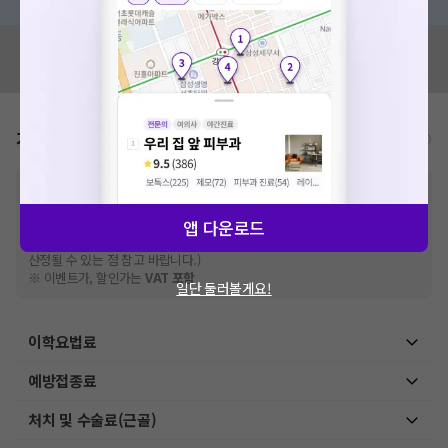
혹시 잘못된 병원정보가 있나요?
모두닥 팀에 알려주세요!
가격표
비급여/급여 진료란?
※
비급여 항목의 경우,
추가비용 등으로 실제 가격과 상이할 수 있으니, 정확
한 가격은 해당 의료기관에 직접 문의해주세요.
※
급여 항목의 경우,
건강보험심사평가원
에 고지되어 있는 급여 진료 기준 가
앱 다운로드
격입니다. (진료와 연관된 복합적인 비용이 추가되어, 병원마다 금액이 다르게
산정될 수 있는 점 참고 바랍니다.)
※ 이벤트가, 할인가는
VAT 포함
일단 둘러볼게요!
이학요법료
예방접종료
처치 및 수술료(근골)