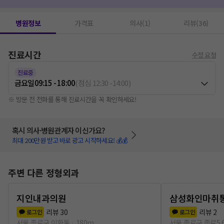
DNA(PDRN)주사
1
초음파
1
병원정보
가격표
의사(1)
리뷰(36)
진료시간
수정 요청
진료중
금요일
09:15 - 18:00
(
점심
12:30
-
14:00
)
※ 방문 전 전화를 통해 진료시간을 꼭 확인하세요!
혹시 의사·병원관계자 이신가요?
최대 200만원 받고 바로 광고 시작하세요! 💰💰
주변 다른 정형외과
지인내과의원
삼성화인마취
리뷰
30
리뷰
2
로그인
로그인
서울 종로구 이화동
180m
서울 종로구 종로5.