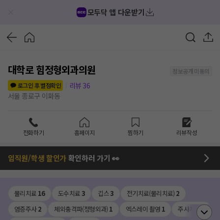
모두닥 앱 다운받기
대학로 힘정형외과의원
정보공개 미동의
리뷰
36
로그인 후 별점확인
서울 종로구 이화동
전화하기
홈페이지
찜하기
리뷰작성
임직원/학생 할인가
확인하러 가기 👀
물리치료
16
도수치료
3
깁스
3
전기치료(물리치료)
2
염증주사
2
체외충격파(정형외과)
1
엑스레이 촬영
1
주사치료
1