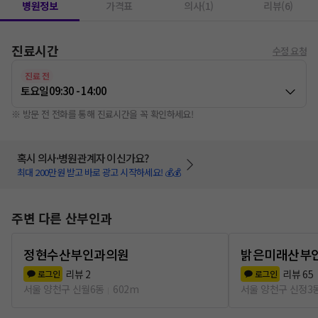
병원정보
가격표
의사(1)
리뷰(6)
진료시간
수정 요청
진료 전
토요일
09:30 - 14:00
※ 방문 전 전화를 통해 진료시간을 꼭 확인하세요!
혹시 의사·병원관계자 이신가요?
최대 200만원 받고 바로 광고 시작하세요! 💰💰
주변 다른 산부인과
정현수산부인과의원
밝은미래산부
리뷰
2
리뷰
65
로그인
로그인
서울 양천구 신월6동
602m
서울 양천구 신정3