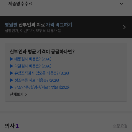
제증명수수료
병원별
산부인과
치료
가격 비교하기
심평원가, 이벤트가, 모두닥 리뷰가 등
산부인과
평균 가격이 궁금하다면?
▶
태동검사 비용은? (2026)
▶
막달검사 비용은? (2026)
▶
유방조직검사 맘모톰 비용은? (2026)
▶
성조숙증 치료 비용은? (2026)
▶
난소암 증상/검진/치료방법은?(2026)
전체보기
의사
1
수정 요청