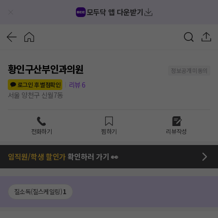
모두닥 앱 다운받기
황인구산부인과의원
정보공개 미동의
리뷰
6
로그인 후 별점확인
서울 양천구 신월7동
전화하기
찜하기
리뷰작성
임직원/학생 할인가
확인하러 가기 👀
질소독(질스케일링)
1