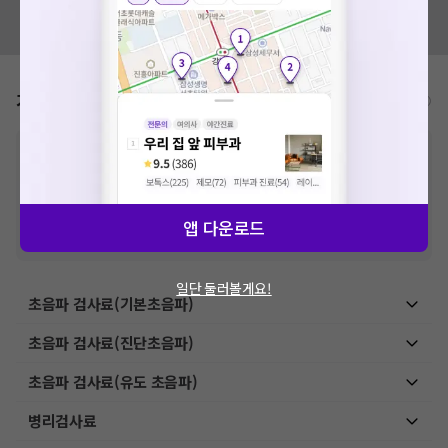
혹시 잘못된 병원정보가 있나요?
모두닥 팀에 알려주세요!
가격표
비급여/급여 진료란?
※
비급여 항목의 경우,
추가비용 등으로 실제 가격과 상이할 수 있으니, 정확
한 가격은 해당 의료기관에 직접 문의해주세요.
※
급여 항목의 경우,
건강보험심사평가원
에 고지되어 있는 급여 진료 기준 가
격입니다. (진료와 연관된 복합적인 비용이 추가되어, 병원마다 금액이 다르게
산정될 수 있는 점 참고 바랍니다.)
앱 다운로드
※ 이벤트가, 할인가는
VAT 포함
일단 둘러볼게요!
초음파 검사료(기본초음파)
초음파 검사료(진단초음파)
초음파 검사료(유도 초음파)
병리검사료