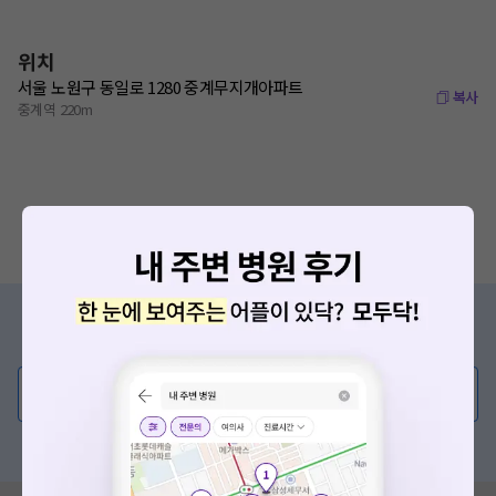
위치
서울 노원구 동일로 1280 중계무지개아파트
복사
중계역 220m
증상/치료, 궁금한 점이 있나요?
의사가 직접 답해드려요!
💬 무엇이든 물어보세요
혹은, 의료상담 서비스에 다양한 게시글 보러가기