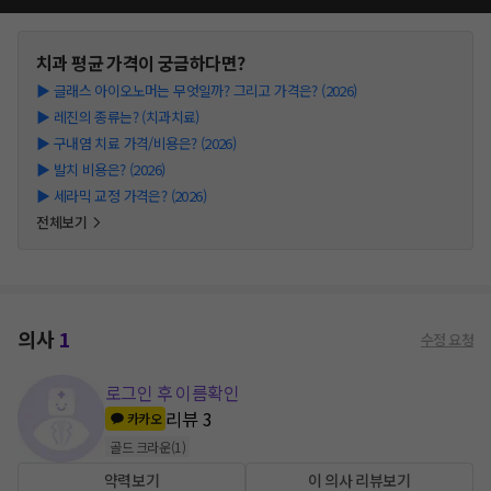
치과
평균 가격이 궁금하다면?
▶
글래스 아이오노머는 무엇일까? 그리고 가격은? (2026)
▶
레진의 종류는? (치과치료)
▶
구내염 치료 가격/비용은? (2026)
▶
발치 비용은? (2026)
▶
세라믹 교정 가격은? (2026)
전체보기
의사
1
수정 요청
로그인 후 이름확인
리뷰
3
카카오
골드 크라운
(
1
)
약력보기
이 의사 리뷰보기