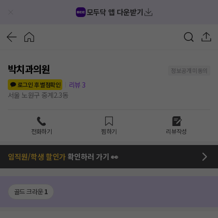
모두닥 앱 다운받기
박치과의원
정보공개 미동의
리뷰
3
로그인 후 별점확인
서울 노원구 중계2.3동
전화하기
찜하기
리뷰작성
임직원/학생 할인가
확인하러 가기 👀
골드 크라운
1