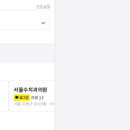
수정 요청
서울수치과의원
서울삼성내
리뷰
13
리뷰
1
로그인
로그인
서울 강동구 암사3동
0m
서울 강동구 암사