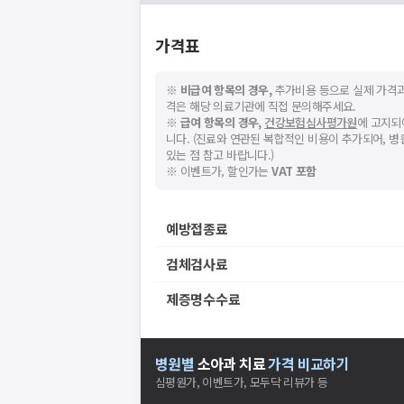
가격표
※
비급여 항목의 경우,
추가비용 등으로 실제 가격과
격은 해당 의료기관에 직접 문의해주세요.
※
급여 항목의 경우,
건강보험심사평가원
에 고지되
니다. (진료와 연관된 복합적인 비용이 추가되어, 
있는 점 참고 바랍니다.)
※ 이벤트가, 할인가는
VAT 포함
예방접종료
검체검사료
제증명수수료
병원별
소아과
치료
가격 비교하기
심평원가, 이벤트가, 모두닥 리뷰가 등