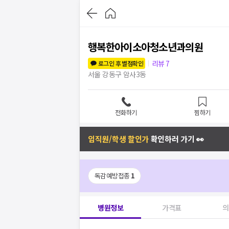
행복한아이소아청소년과의원
리뷰
7
로그인 후 별점확인
서울 강동구 암사3동
전화하기
찜하기
임직원/학생 할인가
확인하러 가기 👀
독감예방접종
1
병원정보
가격표
의