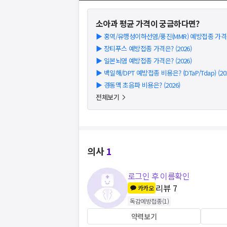
소아과
평균 가격이 궁금하다면?
▶
홍역/유행성이하선염/풍진(MMR) 예방접종 가격은?
▶
장티푸스 예방접종 가격은? (2026)
▶
일본뇌염 예방접종 가격은? (2026)
▶
백일해/DPT 예방접종 비용은? (DTaP/Tdap) (202
▶
경동맥 초음파 비용은? (2026)
전체보기
의사
1
로그인 후 이름확인
리뷰
7
카카오
독감예방접종
(
1
)
약력보기