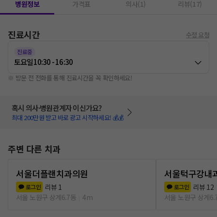
병원정보
가격표
의사(1)
리뷰(17)
진료시간
수정 요청
진료중
토요일
10:30 - 16:30
※ 방문 전 전화를 통해 진료시간을 꼭 확인하세요!
혹시 의사·병원관계자 이신가요?
최대 200만원 받고 바로 광고 시작하세요! 💰💰
주변 다른 치과
서울더플랜치과의원
서울턱구강내
리뷰
1
리뷰
12
로그인
로그인
서울 노원구 상계6.7동
4m
서울 노원구 상계6.