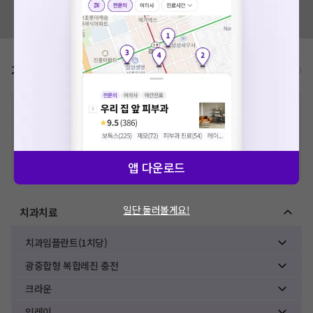
혹시 잘못된 병원정보가 있나요?
모두닥 팀에 알려주세요!
가격표
비급여/급여 진료란?
※
비급여 항목의 경우,
추가비용 등으로 실제 가격과 상이할 수 있으니, 정확
한 가격은 해당 의료기관에 직접 문의해주세요.
※
급여 항목의 경우,
건강보험심사평가원
에 고지되어 있는 급여 진료 기준 가
격입니다. (진료와 연관된 복합적인 비용이 추가되어, 병원마다 금액이 다르게
산정될 수 있는 점 참고 바랍니다.)
앱 다운로드
※ 이벤트가, 할인가는
VAT 포함
일단 둘러볼게요!
치과치료
치과임플란트(1치당)
광중합형 복합레진 충전
크라운
인레이