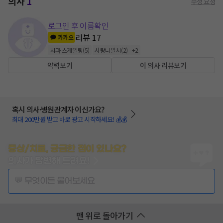
의사
1
수정 요청
로그인 후 이름확인
리뷰
17
카카오
치과 스케일링
(
5
)
사랑니발치
(
2
)
+
2
약력보기
이 의사 리뷰보기
혹시 의사·병원관계자 이신가요?
최대 200만원 받고 바로 광고 시작하세요! 💰💰
증상/치료, 궁금한 점이 있나요?
의사가 답변해 드려요!
💬 무엇이든 물어보세요
맨 위로 돌아가기