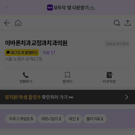
모두닥 앱 다운받기
이바른치과교정과치과의원
정보공개 미동의
리뷰
17
로그인 후 별점확인
서울 노원구 상계6.7동
전화하기
찜하기
리뷰작성
임직원/학생 할인가
확인하러 가기 👀
치과 스케일링
5
사랑니발치
2
레진
2
물리치료
1