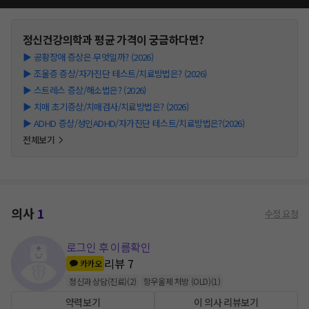
정신건강의학과
평균 가격이 궁금하다면?
▶
공황장애 증상은 무엇일까? (2026)
▶
조울증 증상/자가진단 테스트/치료방법은? (2026)
▶
스트레스 증상/해소법은? (2026)
▶
치매 초기증상/치매검사/치료방법은? (2026)
▶
ADHD 증상/성인ADHD/자가진단 테스트/치료방법은?(2026)
전체보기
의사
1
수정 요청
로그인 후 이름확인
리뷰
7
카카오
정신과 상담(진료)
(
2
)
항우울제 처방 (OLD)
(
1
)
약력보기
이 의사 리뷰보기