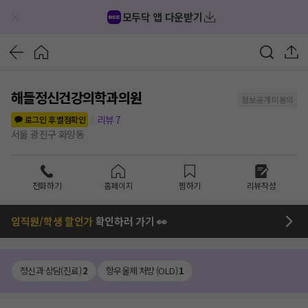
모두닥 앱 다운받기
해들정신건강의학과의원
정보공개 미동의
리뷰
7
로그인 후 별점확인
서울 광진구 화양동
전화하기
홈페이지
찜하기
리뷰작성
임직원/학생 할인가
확인하러 가기 👀
정신과 상담(진료)
2
항우울제 처방 (OLD)
1