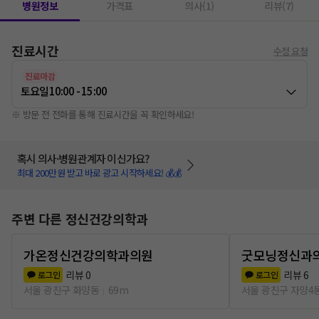
병원정보
가격표
의사(1)
리뷰(7)
진료시간
수정 요청
진료마감
토요일
10:00 - 15:00
※ 방문 전 전화를 통해 진료시간을 꼭 확인하세요!
혹시 의사·병원관계자 이신가요?
최대 200만원 받고 바로 광고 시작하세요! 💰💰
주변 다른 정신건강의학과
가온정신건강의학과의원
굿모닝정신과
리뷰
0
리뷰
6
로그인
로그인
서울 광진구 화양동
69m
서울 광진구 자양4