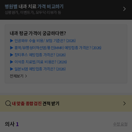
병원별
내과
치료
가격 비교하기
심평원가, 이벤트가, 모두닥 리뷰가 등
내과
평균 가격이 궁금하다면?
▶
인공와우 수술 비용/ 보험 기준은? (2026)
▶
홍역/유행성이하선염/풍진(MMR) 예방접종 가격은? (2026)
▶
장티푸스 예방접종 가격은? (2026)
▶
이석증 치료법/치료 비용은? (2026)
▶
일본뇌염 예방접종 가격은? (2026)
전체보기
내 맞춤 종합검진
견적 받기
의사
1
수정 요청