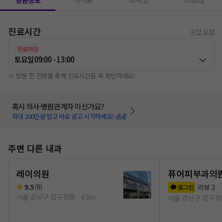
병원정보
가격표
의사(1)
리뷰(0)
진료시간
수정 요청
진료마감
토요일
09:00 - 13:00
※ 방문 전 전화를 통해 진료시간을 꼭 확인하세요!
혹시 의사·병원관계자 이신가요?
최대 200만원 받고 바로 광고 시작하세요! 💰💰
주변 다른 내과
레이의원
퓨어피부과의
9.5
(
9
)
리뷰
3
로그인
서울 강남구 압구정동
63m
서울 강남구 압구정