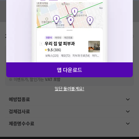
혹시 잘못된 병원정보가 있나요?
모두닥 팀에 알려주세요!
가격표
비급여/급여 진료란?
※
비급여 항목의 경우,
추가비용 등으로 실제 가격과 상이할 수 있으니, 정확
한 가격은 해당 의료기관에 직접 문의해주세요.
※
급여 항목의 경우,
건강보험심사평가원
에 고지되어 있는 급여 진료 기준 가
격입니다. (진료와 연관된 복합적인 비용이 추가되어, 병원마다 금액이 다르게
앱 다운로드
산정될 수 있는 점 참고 바랍니다.)
※ 이벤트가, 할인가는
VAT 포함
일단 둘러볼게요!
예방접종료
검체검사료
제증명수수료