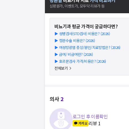
병원별
비뇨기과
치료
가격 비교하기
심평원가, 이벤트가, 모두닥 리뷰가 등
비뇨기과
평균 가격이 궁금하다면?
▶
성병검사(STD검사) 비용은? (2026)
▶
정관수술 비용은? (2026)
▶
여성방광염 증상/원인/치료방법은? (2026)
▶
급여/ 비급여란? (2026)
▶
호르몬검사 가격/비용은? (2026)
전체보기
의사
2
로그인 후 이름확인
리뷰
1
카카오