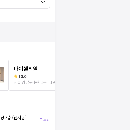
마이셀의원
세인트비뇨
10.0
리뷰
2
로그인
서울 강남구 논현1동
198m
서울 강남구 논현
 5층 (신사동)
복사