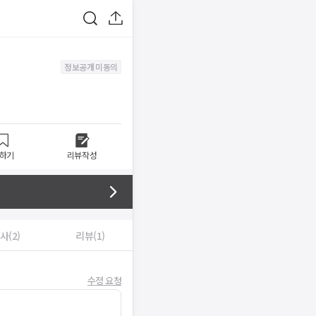
정보공개 미동의
하기
리뷰작성
사(2)
리뷰(1)
수정 요청