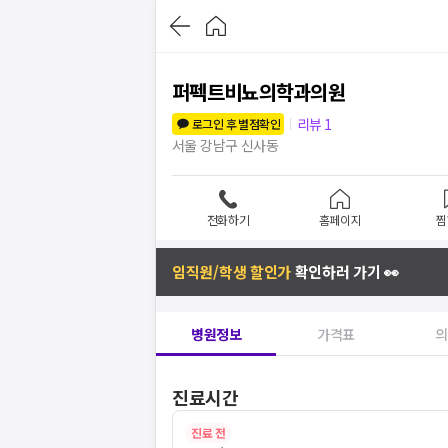
퍼펙트비뇨의학과의원
리뷰
1
로그인 후 별점확인
서울 강남구 신사동
전화하기
홈페이지
찜
임직원/학생 할인가
확인하러 가기 👀
병원정보
가격표
의
진료시간
진료 전