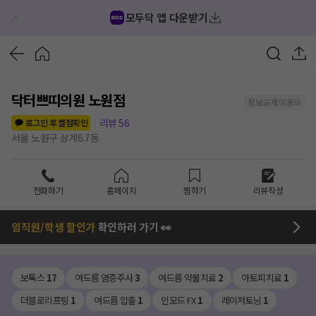
모두닥 앱 다운받기
닥터쁘띠의원 노원점
정보공개 미동의
리뷰
56
로그인 후 별점확인
서울 노원구 상계6.7동
전화하기
홈페이지
찜하기
리뷰작성
임직원/학생 할인가
확인하러 가기 👀
보톡스
17
여드름 염증주사
3
여드름 약물치료
2
아토피치료
1
더블로리프팅
1
여드름 압출
1
인모드 FX
1
레이저토닝
1