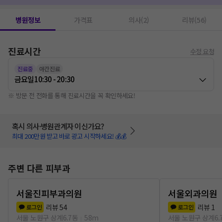
병원정보
가격표
의사(2)
리뷰(56)
진료시간
수정 요청
진료중
야간진료
금요일
10:30 - 20:30
※ 방문 전 전화를 통해 진료시간을 꼭 확인하세요!
혹시 의사·병원관계자 이신가요?
최대 200만원 받고 바로 광고 시작하세요! 💰💰
주변 다른 피부과
서울진피부과의원
서울외과의원
리뷰
54
리뷰
1
로그인
로그인
서울 노원구 상계6.7동
58m
서울 노원구 상계6.