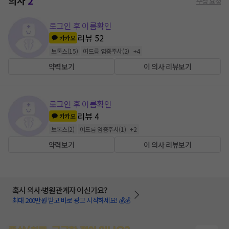
의사
2
수정 요청
로그인 후 이름확인
리뷰
52
카카오
보톡스
(
15
)
여드름 염증주사
(
2
)
+
4
약력보기
이 의사 리뷰보기
로그인 후 이름확인
리뷰
4
카카오
보톡스
(
2
)
여드름 염증주사
(
1
)
+
2
약력보기
이 의사 리뷰보기
혹시 의사·병원관계자 이신가요?
최대 200만원 받고 바로 광고 시작하세요! 💰💰