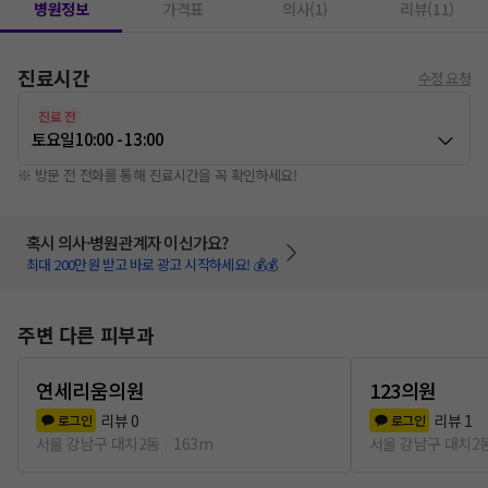
병원정보
가격표
의사(1)
리뷰(11)
진료시간
수정 요청
진료 전
토요일
10:00 - 13:00
※ 방문 전 전화를 통해 진료시간을 꼭 확인하세요!
혹시 의사·병원관계자 이신가요?
최대 200만원 받고 바로 광고 시작하세요! 💰💰
주변 다른 피부과
연세리움의원
123의원
리뷰
0
리뷰
1
로그인
로그인
서울 강남구 대치2동
163m
서울 강남구 대치2