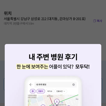
위치
서울특별시 강남구 삼성로 212 (대치동, 은마상가 B-201호)
복사
대치역 3번출구에서 50m
증상/치료, 궁금한 점이 있나요?
의사가 직접 답해드려요!
💬 무엇이든 물어보세요
혹은, 의료상담 서비스에 다양한 게시글 보러가기