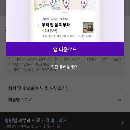
혹시 잘못된 병원정보가 있나요?
모두닥 팀에 알려주세요!
가격표
비급여/급여 진료란?
※
비급여 항목의 경우,
추가비용 등으로 실제 가격과 상이할 수 있으니, 정확
앱 다운로드
한 가격은 해당 의료기관에 직접 문의해주세요.
※
급여 항목의 경우,
건강보험심사평가원
에 고지되어 있는 급여 진료 기준 가
격입니다. (진료와 연관된 복합적인 비용이 추가되어, 병원마다 금액이 다르게
산정될 수 있는 점 참고 바랍니다.)
일단 둘러볼게요!
※ 이벤트가, 할인가는
VAT 포함
처치 및 수술료(피부 및 연부조직)
제증명수수료
병원별
피부과
치료
가격 비교하기
심평원가, 이벤트가, 모두닥 리뷰가 등