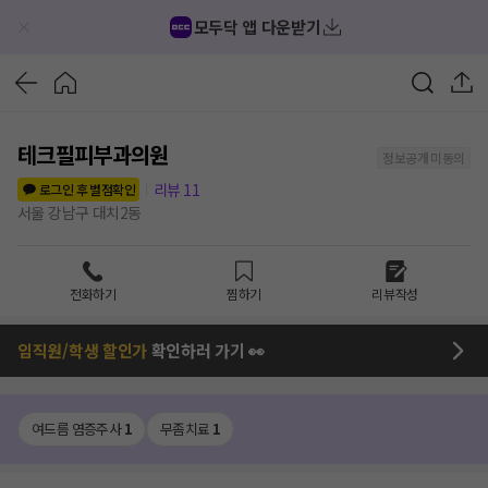
모두닥 앱 다운받기
테크필피부과의원
정보공개 미동의
리뷰
11
로그인 후 별점확인
서울 강남구 대치2동
전화하기
찜하기
리뷰작성
임직원/학생 할인가
확인하러 가기 👀
여드름 염증주사
1
무좀치료
1