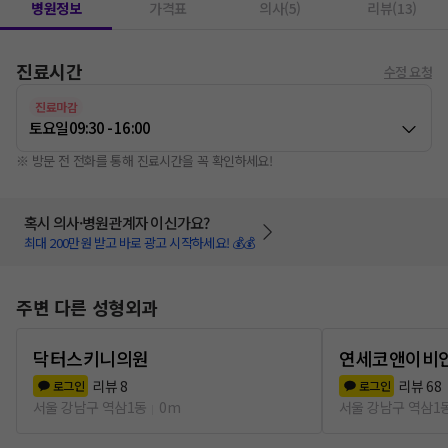
병원정보
가격표
의사(5)
리뷰(13)
진료시간
수정 요청
진료마감
토요일
09:30 - 16:00
※ 방문 전 전화를 통해 진료시간을 꼭 확인하세요!
혹시 의사·병원관계자 이신가요?
최대 200만원 받고 바로 광고 시작하세요! 💰💰
주변 다른 성형외과
닥터스키니의원
연세코앤이비
리뷰
8
리뷰
68
로그인
로그인
서울 강남구 역삼1동
0m
서울 강남구 역삼1