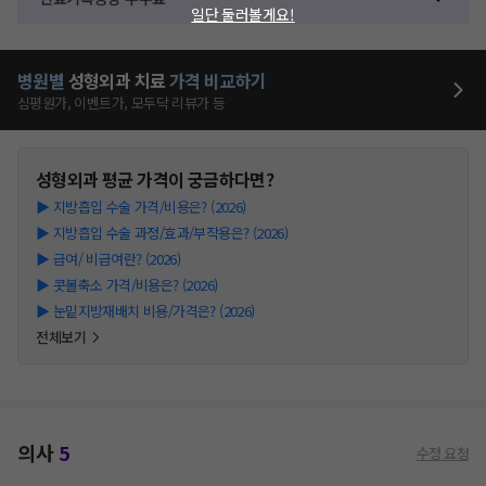
일단 둘러볼게요!
병원별
성형외과
치료
가격 비교하기
심평원가, 이벤트가, 모두닥 리뷰가 등
성형외과
평균 가격이 궁금하다면?
▶
지방흡입 수술 가격/비용은? (2026)
▶
지방흡입 수술 과정/효과/부작용은? (2026)
▶
급여/ 비급여란? (2026)
▶
콧볼축소 가격/비용은? (2026)
▶
눈밑지방재배치 비용/가격은? (2026)
전체보기
의사
5
수정 요청