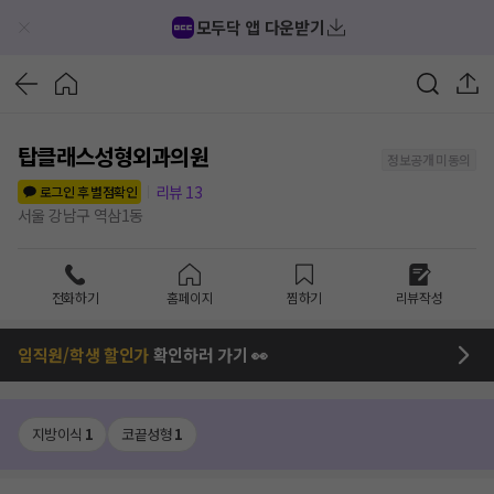
모두닥 앱 다운받기
탑클래스성형외과의원
정보공개 미동의
리뷰
13
로그인 후 별점확인
서울 강남구 역삼1동
전화하기
홈페이지
찜하기
리뷰작성
임직원/학생 할인가
확인하러 가기 👀
지방이식
1
코끝성형
1