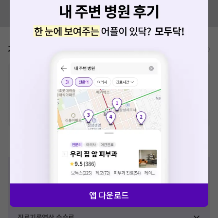
혹시 잘못된 병원정보가 있나요?
모두닥 팀에 알려주세요!
가격표
비급여/급여 진료란?
※
비급여 항목의 경우,
추가비용 등으로 실제 가격과 상이할 수 있으니, 정확
한 가격은 해당 의료기관에 직접 문의해주세요.
※
급여 항목의 경우,
건강보험심사평가원
에 고지되어 있는 급여 진료 기준 가
격입니다. (진료와 연관된 복합적인 비용이 추가되어, 병원마다 금액이 다르게
산정될 수 있는 점 참고 바랍니다.)
※ 이벤트가, 할인가는
VAT 포함
제증명수수료
진단서 수수료
확인서 수수료
앱 다운로드
진료기록사본 수수료
진료기록영상 수수료