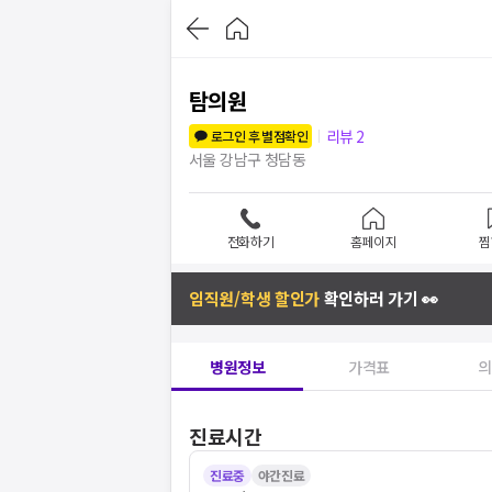
탐의원
리뷰
2
로그인 후 별점확인
서울 강남구 청담동
전화하기
홈페이지
찜
임직원/학생 할인가
확인하러 가기 👀
병원정보
가격표
의
진료시간
진료중
야간진료