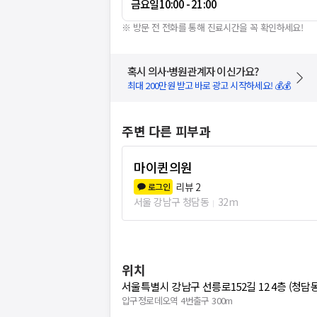
금요일
10:00 - 21:00
※ 방문 전 전화를 통해 진료시간을 꼭 확인하세요!
혹시 의사·병원관계자 이신가요?
최대 200만원 받고 바로 광고 시작하세요! 💰💰
주변 다른 피부과
마이퀸의원
리뷰
2
로그인
서울 강남구 청담동
32m
위치
서울특별시 강남구 선릉로152길 12 4층 (청담동
압구정로데오역 4번출구 300m