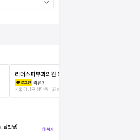
리더스피부과의원 청담점
예스민의원
리뷰
3
리뷰
1
로그인
로그인
서울 강남구 청담동
32m
서울 강남구 청
, 담빌딩)
복사