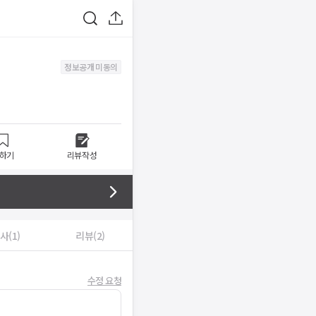
정보공개 미동의
하기
리뷰작성
사(1)
리뷰(2)
수정 요청