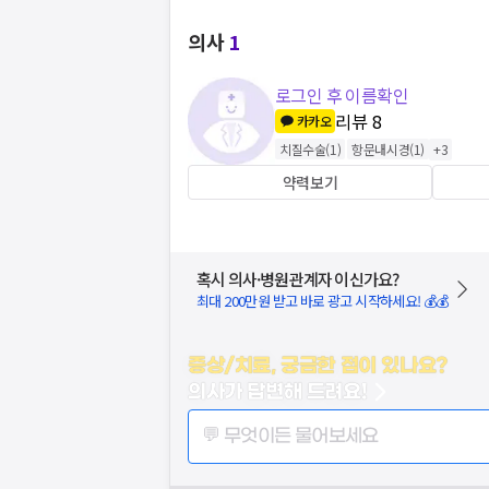
의사
1
로그인 후 이름확인
리뷰
8
카카오
치질수술
(
1
)
항문내시경
(
1
)
+
3
약력보기
혹시 의사·병원관계자 이신가요?
최대 200만원 받고 바로 광고 시작하세요! 💰💰
증상/치료, 궁금한 점이 있나요?
의사가 답변해 드려요!
💬 무엇이든 물어보세요