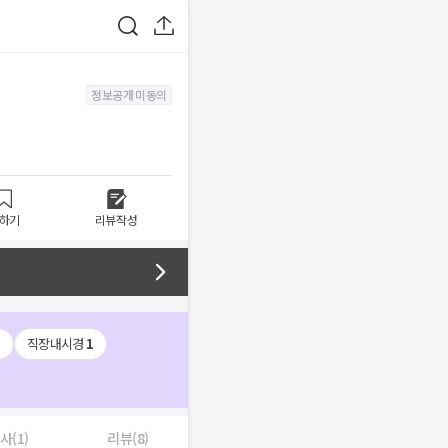
정보공개 미동의
하기
리뷰작성
1
직장내시경
1
사(1)
리뷰(8)