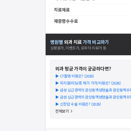
치료재료
제증명수수료
병원별
외과
치료
가격 비교하기
심평원가, 이벤트가, 모두닥 리뷰가 등
외과
평균 가격이 궁금하다면?
▶
CT촬영 비용은? (2026)
▶
피지(표피)낭종 제거 가격/비용은? (2026)
▶
급성 심근경색의 관상동맥성형술과 관상동맥우회술 
▶
급성 심근경색의 관상동맥성형술과 관상동맥우회술 
▶
신장암 수술 비용은? (2026)
전체보기