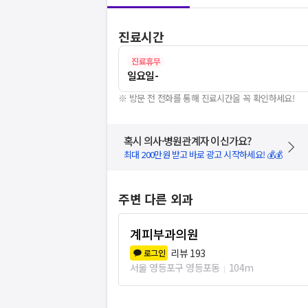
진료시간
진료휴무
일요일
-
※ 방문 전 전화를 통해 진료시간을 꼭 확인하세요!
혹시 의사·병원관계자 이신가요?
최대 200만원 받고 바로 광고 시작하세요! 💰💰
주변 다른 외과
계피부과의원
리뷰
193
로그인
서울 영등포구 영등포동
104m