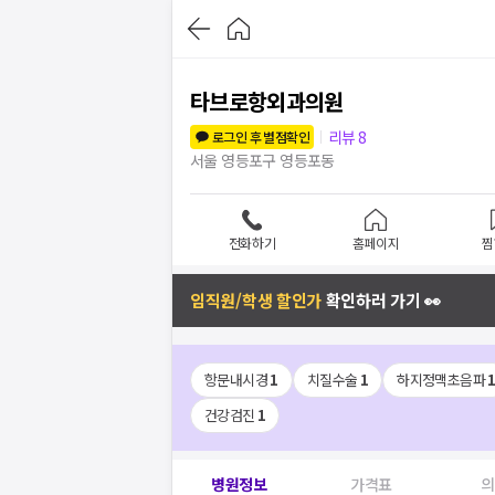
타브로항외과의원
리뷰
8
로그인 후 별점확인
서울 영등포구 영등포동
전화하기
홈페이지
찜
임직원/학생 할인가
확인하러 가기 👀
항문내시경
1
치질수술
1
하지정맥초음파
건강검진
1
병원정보
가격표
의