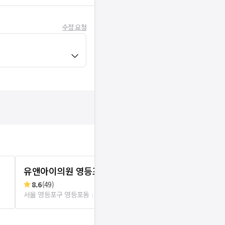
수정 요청
유앤아이의원 영등포점
유앤유외과
8.6
(
49
)
리뷰
3
로그인
서울 영등포구 영등포동
436m
서울 영등포구 