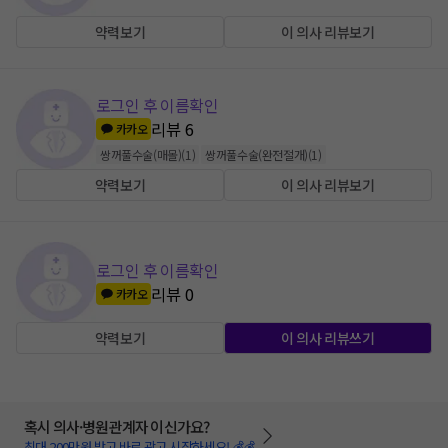
약력보기
이 의사 리뷰보기
로그인 후 이름확인
리뷰
6
카카오
쌍꺼풀수술(매몰)
(
1
)
쌍꺼풀수술(완전절개)
(
1
)
약력보기
이 의사 리뷰보기
로그인 후 이름확인
리뷰
0
카카오
약력보기
이 의사 리뷰쓰기
혹시 의사·병원관계자 이신가요?
최대 200만원 받고 바로 광고 시작하세요! 💰💰