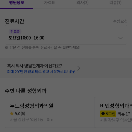
병원정보
가격표
의사(3)
리뷰(7)
진료시간
수정 요청
진료중
토요일
10:00 - 16:00
※ 방문 전 전화를 통해 진료시간을 꼭 확인하세요!
혹시 의사·병원관계자 이신가요?
최대 200만원 받고 바로 광고 시작하세요! 💰💰
주변 다른 성형외과
두드림성형외과의원
비엔성형외과
9.0
(
6
)
리뷰
17
로그인
서울 강남구 역삼1동
0m
서울 강남구 역삼1