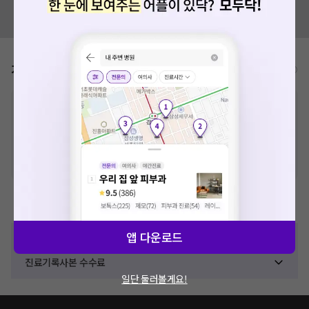
혹시 잘못된 병원정보가 있나요?
모두닥 팀에 알려주세요!
가격표
비급여/급여 진료란?
※
비급여 항목의 경우,
추가비용 등으로 실제 가격과 상이할 수 있으니, 정확
한 가격은 해당 의료기관에 직접 문의해주세요.
※
급여 항목의 경우,
건강보험심사평가원
에 고지되어 있는 급여 진료 기준 가
격입니다. (진료와 연관된 복합적인 비용이 추가되어, 병원마다 금액이 다르게
산정될 수 있는 점 참고 바랍니다.)
※ 이벤트가, 할인가는
VAT 포함
제증명수수료
앱 다운로드
확인서 수수료
진료기록사본 수수료
일단 둘러볼게요!