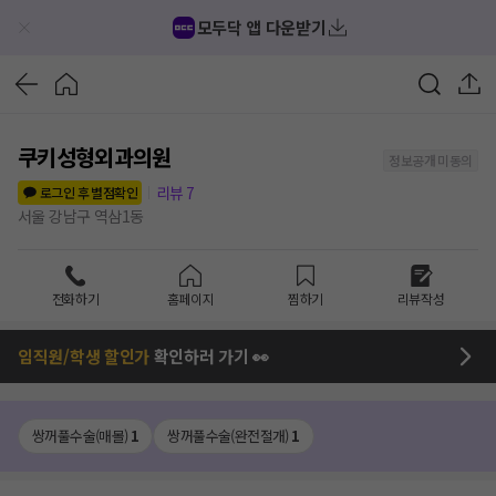
모두닥 앱 다운받기
쿠키성형외과의원
정보공개 미동의
리뷰
7
로그인 후 별점확인
서울 강남구 역삼1동
전화하기
홈페이지
찜하기
리뷰작성
임직원/학생 할인가
확인하러 가기 👀
쌍꺼풀수술(매몰)
1
쌍꺼풀수술(완전절개)
1