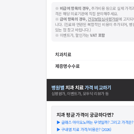
※
비급여 항목의 경우,
추가비용 등으로 실제 가격과
격은 해당 의료기관에 직접 문의해주세요.
※
급여 항목의 경우,
건강보험심사평가원
에 고지되
니다. (진료와 연관된 복합적인 비용이 추가되어, 
있는 점 참고 바랍니다.)
※ 이벤트가, 할인가는
VAT 포함
치과치료
제증명수수료
병원별
치과
치료
가격 비교하기
심평원가, 이벤트가, 모두닥 리뷰가 등
치과
평균 가격이 궁금하다면?
▶
글래스 아이오노머는 무엇일까? 그리고 가격은? (2
▶
구내염 치료 가격/비용은? (2026)