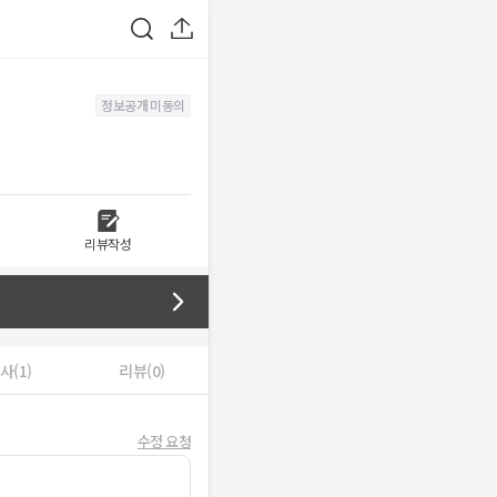
정보공개 미동의
리뷰작성
사(1)
리뷰(0)
수정 요청