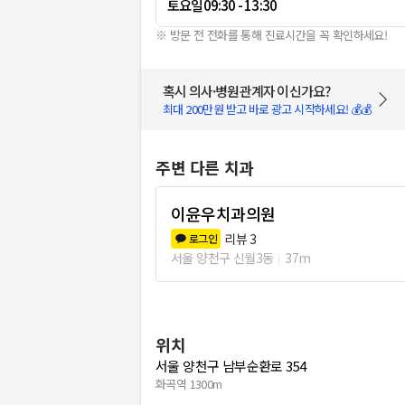
토요일
09:30 - 13:30
※ 방문 전 전화를 통해 진료시간을 꼭 확인하세요!
혹시 의사·병원관계자 이신가요?
최대 200만원 받고 바로 광고 시작하세요! 💰💰
주변 다른 치과
이윤우치과의원
리뷰
3
로그인
서울 양천구 신월3동
37m
위치
서울 양천구 남부순환로 354
화곡역 1300m