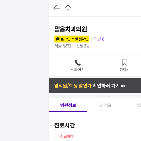
믿음치과의원
리뷰
0
로그인 후 별점확인
서울 양천구 신월3동
전화하기
찜하기
임직원/학생 할인가
확인하러 가기 👀
병원정보
가격표
의
진료시간
진료마감