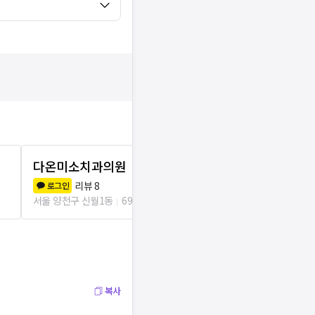
다온미소치과의원
미소하임치
리뷰
8
리뷰
1
로그인
로그인
서울 양천구 신월1동
69m
서울 양천구 신월
복사