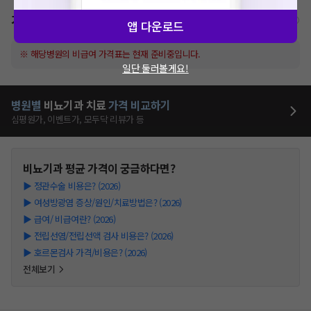
가격표
비급여/급여 진료란?
앱 다운로드
※ 해당병원의 비급여 가격표는 현재 준비중입니다.
일단 둘러볼게요!
병원별
비뇨기과
치료
가격 비교하기
심평원가, 이벤트가, 모두닥 리뷰가 등
비뇨기과
평균 가격이 궁금하다면?
▶
정관수술 비용은? (2026)
▶
여성방광염 증상/원인/치료방법은? (2026)
▶
급여/ 비급여란? (2026)
▶
전립선염/전립선액 검사 비용은? (2026)
▶
호르몬검사 가격/비용은? (2026)
전체보기