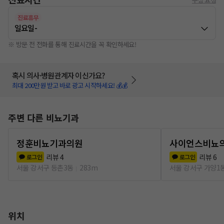
진료휴무
일요일
-
※ 방문 전 전화를 통해 진료시간을 꼭 확인하세요!
혹시 의사·병원관계자 이신가요?
최대 200만원 받고 바로 광고 시작하세요! 💰💰
주변 다른 비뇨기과
정훈비뇨기과의원
사이언스비뇨
리뷰
4
리뷰
6
로그인
로그인
서울 강서구 등촌3동
283m
서울 강서구 가양1
위치