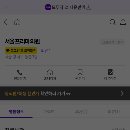
모두닥 앱 다운받기
서울프리마의원
정보공개 미동의
리뷰
1
로그인 후 별점확인
서울 강서구 등촌3동
전화하기
홈페이지
찜하기
리뷰작성
임직원/학생 할인가
확인하러 가기 👀
병원정보
가격표
의사(1)
리뷰(1)
진료시간
수정 요청