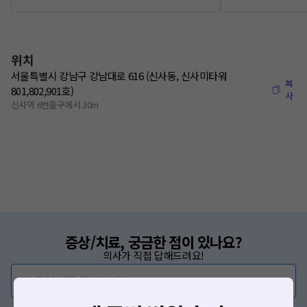
위치
서울특별시 강남구 강남대로 616 (신사동, 신사미타워
복
801,802,901호)
사
신사역 6번출구에서 30m
증상/치료, 궁금한 점이 있나요?
의사가 직접 답해드려요!
💬 무엇이든 물어보세요