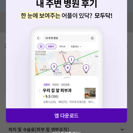
혹은, 의료상담 서비스에 다양한 게시글 보러가기
혹시 잘못된 병원정보가 있나요?
모두닥 팀에 알려주세요!
가격표
비급여/급여 진료란?
※
비급여 항목의 경우,
추가비용 등으로 실제 가격과 상이할 수 있으니, 정확
한 가격은 해당 의료기관에 직접 문의해주세요.
※
급여 항목의 경우,
건강보험심사평가원
에 고지되어 있는 급여 진료 기준 가
격입니다. (진료와 연관된 복합적인 비용이 추가되어, 병원마다 금액이 다르게
산정될 수 있는 점 참고 바랍니다.)
※ 이벤트가, 할인가는
VAT 포함
모발이식술료
앱 다운로드
초음파 검사료(기본초음파)
처치 및 수술료(피부 및 연부조직)