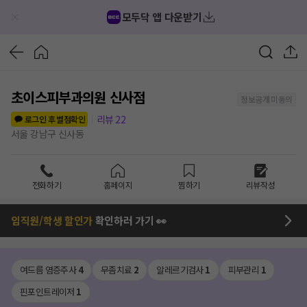
모두닥 앱 다운받기
초이스피부과의원 신사점
정보공개 미동의
리뷰
22
로그인 후 별점확인
서울 강남구 신사동
전화하기
홈페이지
찜하기
리뷰작성
임직원/학생 할인가
확인하러 가기 👀
여드름 염증주사
4
무좀치료
2
알레르기검사
1
피부관리
1
핀포인트레이저
1