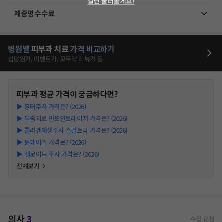
일단 둘러볼게요!
제증명수수료
병원별
피부과
치료
가격 비교하기
심평원가, 이벤트가, 모두닥 리뷰가 등
피부과
평균 가격이 궁금하다면?
▶
흉터주사 가격은? (2026)
▶
무좀치료 핀포인트레이저 가격은? (2026)
▶
콜라겐재생주사 스컬트라 가격은? (2026)
▶
튠페이스 가격은? (2026)
▶
켈로이드 주사 가격은? (2026)
전체보기
의사
3
수정 요청