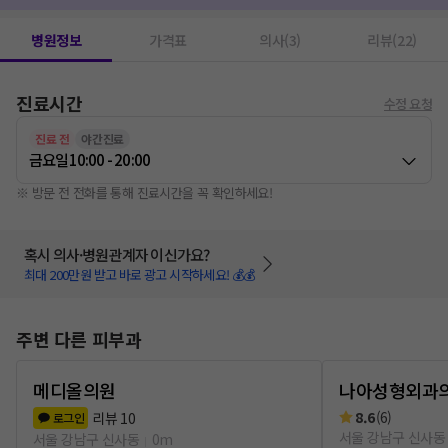
병원정보
가격표
의사(3)
리뷰(22)
진료시간
수정 요청
진료 전
야간진료
금요일
10:00 - 20:00
※ 방문 전 전화를 통해 진료시간을 꼭 확인하세요!
혹시 의사·병원관계자 이신가요?
최대 200만원 받고 바로 광고 시작하세요! 💰💰
주변 다른 피부과
메디올의원
나아성형외과
8.6
(
6
)
리뷰
10
로그인
서울 강남구 신사동
서울 강남구 신사동
0m