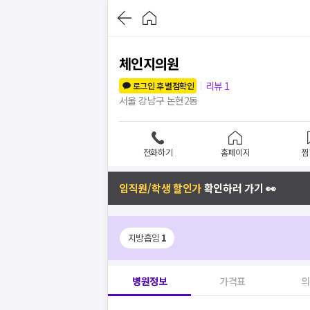
체인지의원
리뷰
1
로그인 후 별점확인
서울 강남구 논현2동
전화하기
홈페이지
찜
임직원/학생 할인가
확인하러 가기 👀
지방흡입
1
병원정보
가격표
의