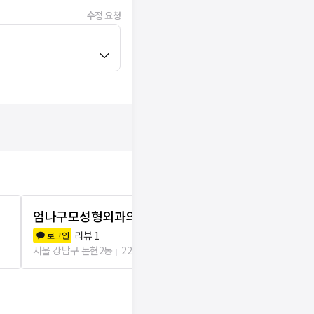
수정 요청
엄나구모성형외과의원
뉴라인성형외
리뷰
1
리뷰
0
로그인
로그인
서울 강남구 논현2동
22m
서울 강남구 논현