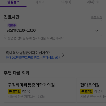
병원정보
가격표
의사(1)
리뷰(13)
진료시간
수정 요청
진료중
금요일
09:30 - 13:00
※ 방문 전 전화를 통해 진료시간을 꼭 확인하세요!
혹시 의사·병원관계자 이신가요?
최대 200만원 받고 바로 광고 시작하세요! 💰💰
주변 다른 외과
구길회마취통증의학과의원
한마음의원
리뷰
0
리뷰
4
로그인
로그인
서울 광진구 자양1동
632m
서울 광진구 구의1