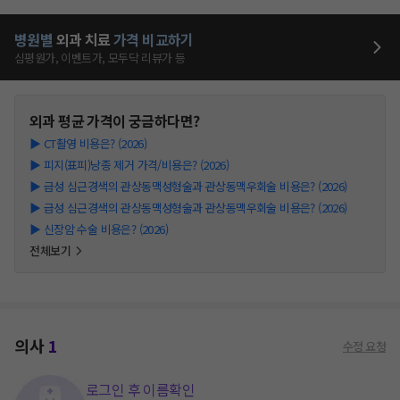
병원별
외과
치료
가격 비교하기
심평원가, 이벤트가, 모두닥 리뷰가 등
외과
평균 가격이 궁금하다면?
▶
CT촬영 비용은? (2026)
▶
피지(표피)낭종 제거 가격/비용은? (2026)
▶
급성 심근경색의 관상동맥성형술과 관상동맥우회술 비용은? (2026)
▶
급성 심근경색의 관상동맥성형술과 관상동맥우회술 비용은? (2026)
▶
신장암 수술 비용은? (2026)
전체보기
의사
1
수정 요청
로그인 후 이름확인