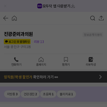
모두닥 앱 다운받기
진광준외과의원
정보공개 미동의
리뷰
13
로그인 후 별점확인
서울 광진구 구의1동
전화하기
홈페이지
찜하기
리뷰작성
임직원/학생 할인가
확인하러 가기 👀
지방종
3
건강검진
2
초음파
1
물리치료
1