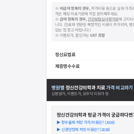
※
비급여 항목의 경우,
추가비용 등으로 실제 가격과
격은 해당 의료기관에 직접 문의해주세요.
※
급여 항목의 경우,
건강보험심사평가원
에 고지되
니다. (진료와 연관된 복합적인 비용이 추가되어, 
있는 점 참고 바랍니다.)
※ 이벤트가, 할인가는
VAT 포함
정신요법료
제증명수수료
병원별
정신건강의학과
치료
가격 비교하기
심평원가, 이벤트가, 모두닥 리뷰가 등
정신건강의학과
평균 가격이 궁금하다면
▶
항우울제 처방 가격/비용은? (2026)
▶
신경안정제 처방 비용은? (2026)