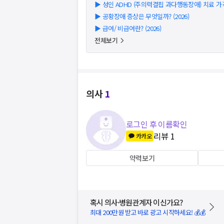
▶
성인 ADHD (주의력결핍 과다행동장애) 치료 가격/
▶
공황장애 증상은 무엇일까? (2026)
▶
급여/ 비급여란? (2026)
전체보기
의사
1
로그인 후 이름확인
리뷰
1
카카오
약력보기
혹시 의사·병원관계자 이신가요?
최대 200만원 받고 바로 광고 시작하세요! 💰💰