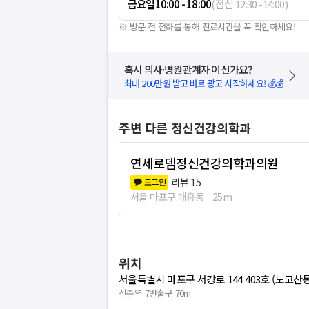
금요일
10:00 - 18:00
(
점심
12:30
-
14:00
)
※ 방문 전 전화를 통해 진료시간을 꼭 확인하세요!
혹시 의사·병원관계자 이신가요?
최대 200만원 받고 바로 광고 시작하세요! 💰💰
주변 다른 정신건강의학과
연세로뎀정신건강의학과의원
리뷰
15
로그인
서울 마포구 대흥동
25m
위치
서울특별시 마포구 서강로 144 403호 (노고산동
신촌역 7번출구 70m