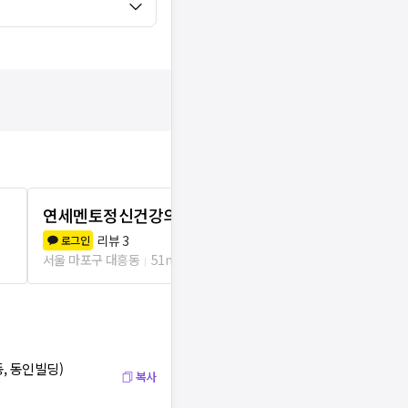
연세멘토정신건강의학과의원
안세정신과
리뷰
3
리뷰
1
로그인
로그인
서울 마포구 대흥동
51m
서울 서대문구 
, 동인빌딩)
복사