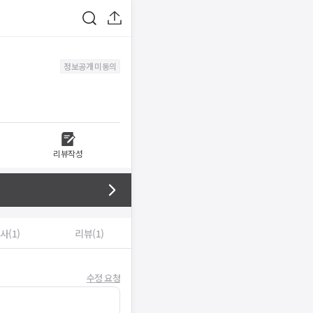
정보공개 미동의
리뷰작성
사(1)
리뷰(1)
수정 요청