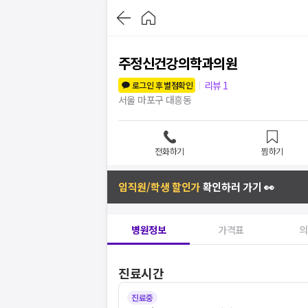
주정신건강의학과의원
리뷰
1
로그인 후 별점확인
서울 마포구 대흥동
전화하기
찜하기
임직원/학생 할인가
확인하러 가기 👀
병원정보
가격표
의
진료시간
진료중