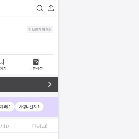
정보공개 미동의
하기
리뷰작성
치과)
1
사랑니발치
1
사(1)
리뷰(23)