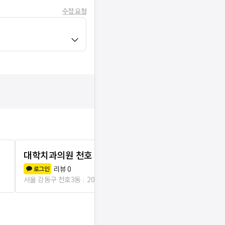
수정 요청
대학치과의원 천호
김진호치과
리뷰
0
리뷰
1
로그인
로그인
서울 강동구 천호3동
205m
서울 강동구 천호