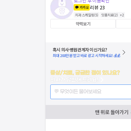
로그인 후 이름확인
리뷰
23
카카오
치과 스케일링
(
5
)
잇몸치료
(
2
)
+
2
약력보기
혹시 의사·병원관계자 이신가요?
최대 200만원 받고 바로 광고 시작하세요! 💰💰
증상/치료, 궁금한 점이 있나요?
의사가 답변해 드려요!
💬 무엇이든 물어보세요
맨 위로 돌아가기