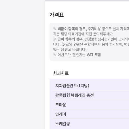
가격표
※
비급여 항목의 경우,
추가비용 등으로 실제 가격과
격은 해당 의료기관에 직접 문의해주세요.
※
급여 항목의 경우,
건강보험심사평가원
에 고지되
니다. (진료와 연관된 복합적인 비용이 추가되어, 
있는 점 참고 바랍니다.)
※ 이벤트가, 할인가는
VAT 포함
치과치료
치과임플란트(1치당)
광중합형 복합레진 충전
크라운
인레이
스케일링