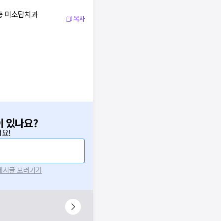
2층 미소탑치과
복사
이 있나요?
요!
 게시글 보러가기