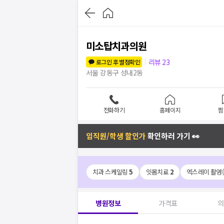
미소탑치과의원
리뷰
23
로그인 후 별점확인
서울 강동구 성내2동
전화하기
홈페이지
찜
임직원/학생 할인가
확인하러 가기 👀
치과 스케일링
5
잇몸치료
2
엑스레이 촬영(
병원정보
가격표
의