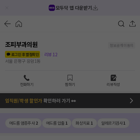
모두닥 앱 다운받기
조피부과의원
정보공개 미동의
리뷰
12
로그인 후 별점확인
서울 은평구 응암1동
전화하기
찜하기
리뷰작성
임직원/학생 할인가
확인하러 가기 👀
여드름 염증주사
2
여드름 압출
1
화상치료
1
알레르기검사
1