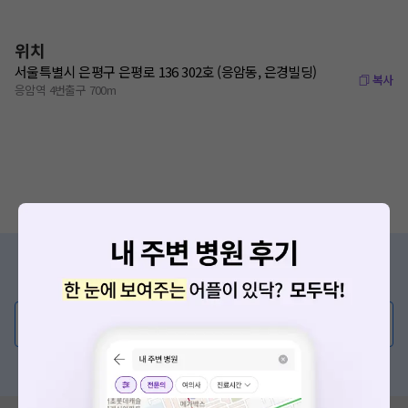
위치
서울특별시 은평구 은평로 136 302호 (응암동, 은경빌딩)
복사
응암역 4번출구 700m
증상/치료, 궁금한 점이 있나요?
의사가 직접 답해드려요!
💬 무엇이든 물어보세요
혹은, 의료상담 서비스에 다양한 게시글 보러가기