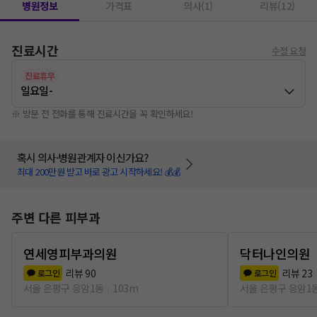
병원정보
가격표
의사(1)
리뷰(12)
진료시간
수정 요청
진료휴무
일요일
-
※ 방문 전 전화를 통해 진료시간을 꼭 확인하세요!
혹시 의사·병원관계자 이신가요?
최대 200만원 받고 바로 광고 시작하세요! 💰💰
주변 다른 피부과
연세영피부과의원
닥터나인의원
리뷰
90
리뷰
23
로그인
로그인
서울 은평구 응암1동
103m
서울 은평구 응암1