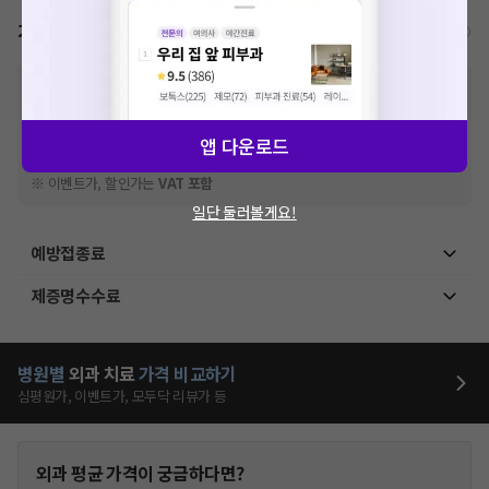
확인
가격표
비급여/급여 진료란?
※
비급여 항목의 경우,
추가비용 등으로 실제 가격과 상이할 수 있으니, 정확
한 가격은 해당 의료기관에 직접 문의해주세요.
※
급여 항목의 경우,
건강보험심사평가원
에 고지되어 있는 급여 진료 기준 가
앱 다운로드
격입니다. (진료와 연관된 복합적인 비용이 추가되어, 병원마다 금액이 다르게
산정될 수 있는 점 참고 바랍니다.)
※ 이벤트가, 할인가는
VAT 포함
일단 둘러볼게요!
예방접종료
제증명수수료
병원별
외과
치료
가격 비교하기
심평원가, 이벤트가, 모두닥 리뷰가 등
외과
평균 가격이 궁금하다면?