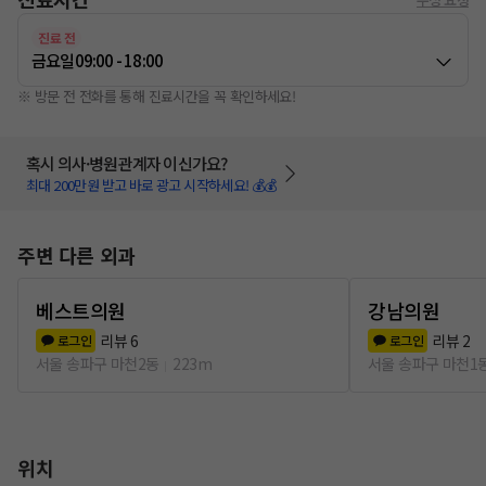
진료 전
금요일
09:00 - 18:00
※ 방문 전 전화를 통해 진료시간을 꼭 확인하세요!
혹시 의사·병원관계자 이신가요?
최대 200만원 받고 바로 광고 시작하세요! 💰💰
주변 다른 외과
베스트의원
강남의원
리뷰
6
리뷰
2
로그인
로그인
서울 송파구 마천2동
223m
서울 송파구 마천1
위치