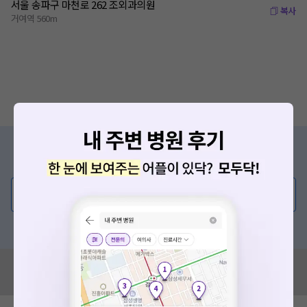
서울 송파구 마천로 262 조외과의원
복사
거여역 560m
증상/치료, 궁금한 점이 있나요?
의사가 직접 답해드려요!
💬 무엇이든 물어보세요
혹은, 의료상담 서비스에 다양한 게시글 보러가기
요청하신 작업을 처리하지 못했습니다.
네트워크 또는 서버의 일시적인 오류로, 잠시 후 다시 시도해주
혹시 잘못된 병원정보가 있나요?
세요. 지속적으로 문제가 발생할 경우 모두닥 채널톡으로 문의
모두닥 팀에 알려주세요!
해주세요.