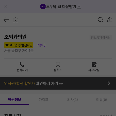
모두닥 앱 다운받기
조외과의원
정보공개 미동의
리뷰
0
로그인 후 별점확인
서울 송파구 거여1동
전화하기
찜하기
리뷰작성
임직원/학생 할인가
확인하러 가기 👀
병원정보
가격표
의사(1)
리뷰(0)
진료시간
수정 요청