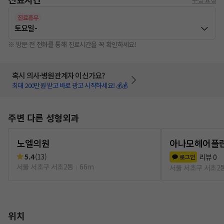
진료휴무
토요일
-
※ 방문 전 전화를 통해 진료시간을 꼭 확인하세요!
혹시 의사·병원관계자 이신가요?
최대 200만원 받고 바로 광고 시작하세요! 💰💰
주변 다른 성형외과
노엘의원
아나모헤어플
5.4
(
13
)
리뷰
0
로그인
서울 서초구 서초2동
66m
서울 서초구 서초2
위치