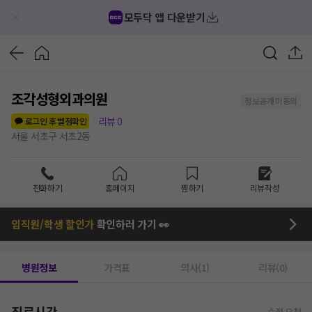
모두닥 앱 다운받기
조각성형외과의원
정보공개 미동의
리뷰
0
로그인 후 별점확인
서울 서초구 서초2동
전화하기
홈페이지
찜하기
리뷰작성
임직원/학생 할인가
확인하러 가기 👀
병원정보
가격표
의사(1)
리뷰(0)
진료시간
수정 요청