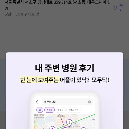
서울특별시 서초구 강남대로 359 314호 (서초동, 대우도씨에빛
복
2)
사
강남역 5번출구 바로 앞
증상/치료, 궁금한 점이 있나요?
의사가 직접 답해드려요!
💬 무엇이든 물어보세요
혹은, 의료상담 서비스에 다양한 게시글 보러가기
혹시 잘못된 병원정보가 있나요?
모두닥 팀에 알려주세요!