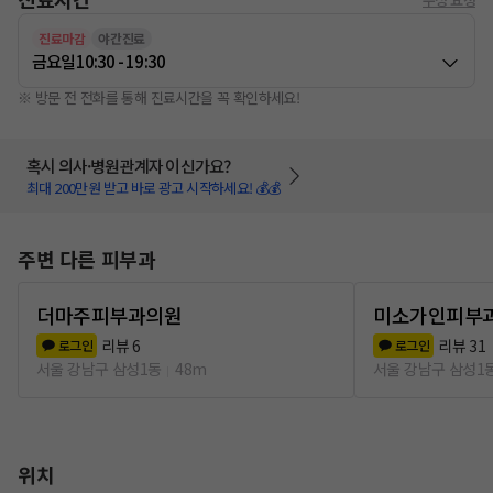
진료마감
야간진료
금요일
10:30 - 19:30
※ 방문 전 전화를 통해 진료시간을 꼭 확인하세요!
혹시 의사·병원관계자 이신가요?
최대 200만원 받고 바로 광고 시작하세요! 💰💰
주변 다른 피부과
더마주피부과의원
미소가인피부
리뷰
6
리뷰
31
로그인
로그인
서울 강남구 삼성1동
48m
서울 강남구 삼성1
위치