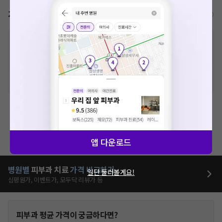
가격표
비급여/급여 진료란?
※
비급여 항목의 경우,
추가비용 등으로 실제 가격과 상이할 수 있으니, 정확
한 가격은 해당 의료기관에 직접 문의해주세요.
※
급여 항목의 경우,
건강보험심사평가원
에 고지되어 있는 급여 진료 기준 가
격입니다. (진료와 연관된 복합적인 비용이 추가되어, 병원마다 금액이 다르게
산정될 수 있는 점 참고 바랍니다.)
※ 이벤트가, 할인가는
VAT 포함
예방접종료
제증명수수료
앱 다운로드
병원별
피부과
치료
가격 비교하기
일단 둘러볼게요!
심평원가, 이벤트가, 모두닥 리뷰가 등
피부과
평균 가격이 궁금하다면?