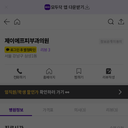
모두닥 앱 다운받기
제이에프피부과의원
정보공개 미동의
리뷰
3
로그인 후 별점확인
서울 강남구 삼성1동
전화하기
홈페이지
찜하기
리뷰작성
임직원/학생 할인가
확인하러 가기 👀
병원정보
가격표
의사(3)
리뷰(3)
진료시간
수정 요청