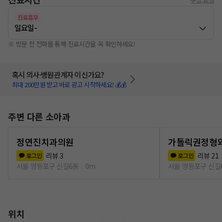
진료휴무
일요일
-
※ 방문 전 전화를 통해 진료시간을 꼭 확인하세요!
혹시 의사·병원관계자 이신가요?
최대 200만원 받고 바로 광고 시작하세요! 💰💰
주변 다른 소아과
정연진치과의원
가톨릭권정형
리뷰
3
리뷰
21
로그인
로그인
서울 영등포구 신길6동
0m
서울 영등포구 신길
위치