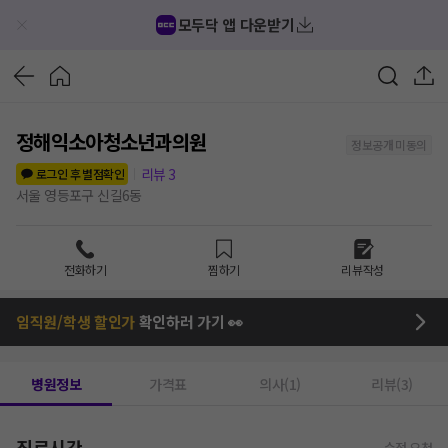
모두닥 앱 다운받기
정해익소아청소년과의원
정보공개 미동의
리뷰
3
로그인 후 별점확인
서울 영등포구 신길6동
전화하기
찜하기
리뷰작성
임직원/학생 할인가
확인하러 가기 👀
병원정보
가격표
의사(1)
리뷰(3)
진료시간
수정 요청