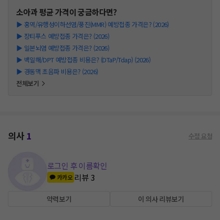
소아과
평균 가격이 궁금하다면?
▶
홍역/유행성이하선염/풍진(MMR) 예방접종 가격은? (2026)
▶
장티푸스 예방접종 가격은? (2026)
▶
일본뇌염 예방접종 가격은? (2026)
▶
백일해/DPT 예방접종 비용은? (DTaP/Tdap) (2026)
▶
경동맥 초음파 비용은? (2026)
전체보기
의사
1
수정 요청
로그인 후 이름확인
리뷰
3
카카오
약력보기
이 의사 리뷰보기