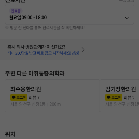
진료중
월요일
09:00 - 18:00
※ 방문 전 전화를 통해 진료시간을 꼭 확인하세요!
혹시 의사·병원관계자 이신가요?
최대 200만원 받고 바로 광고 시작하세요! 💰💰
주변 다른 마취통증의학과
최수용한의원
김기정한의원
리뷰
7
리뷰
2
로그인
로그인
서울 양천구 신정1동
206m
서울 양천구 신정1
위치