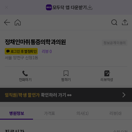
모두닥 앱 다운받기
정채인마취통증의학과의원
정보공개 미동의
리뷰
0
로그인 후 별점확인
서울 양천구 신정1동
전화하기
찜하기
리뷰작성
임직원/학생 할인가
확인하러 가기 👀
병원정보
가격표
의사(1)
리뷰(0)
진료시간
수정 요청