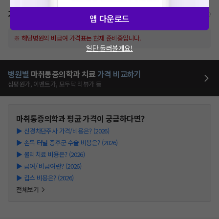
가격표
비급여/급여 진료란?
앱 다운로드
※ 해당병원의 비급여 가격표는 현재 준비중입니다.
일단 둘러볼게요!
병원별
마취통증의학과
치료
가격 비교하기
심평원가, 이벤트가, 모두닥 리뷰가 등
마취통증의학과
평균 가격이 궁금하다면?
▶
신경차단주사 가격/비용은? (2026)
▶
손목 터널 증후군 수술 비용은? (2026)
▶
물리치료 비용은? (2026)
▶
급여/ 비급여란? (2026)
▶
깁스 비용은? (2026)
전체보기