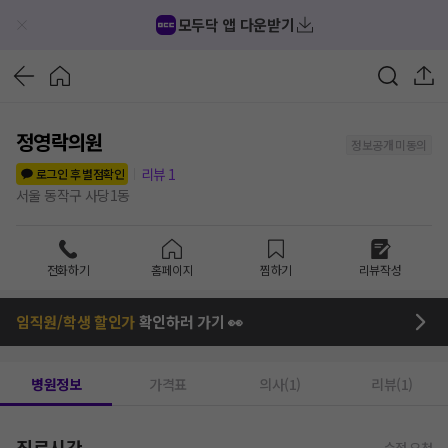
모두닥 앱 다운받기
정영락의원
정보공개 미동의
리뷰
1
로그인 후 별점확인
서울 동작구 사당1동
전화하기
홈페이지
찜하기
리뷰작성
임직원/학생 할인가
확인하러 가기 👀
병원정보
가격표
의사(1)
리뷰(1)
진료시간
수정 요청