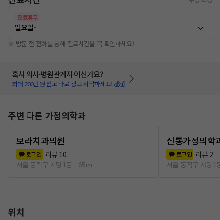
진료휴무
일요일
-
※ 방문 전 전화를 통해 진료시간을 꼭 확인하세요!
혹시 의사·병원관계자 이신가요?
최대 200만원 받고 바로 광고 시작하세요! 💰💰
주변 다른 가정의학과
보라치과의원
신통가정의학
리뷰
10
리뷰
2
로그인
로그인
서울 동작구 사당1동
65m
서울 동작구 사당1
위치