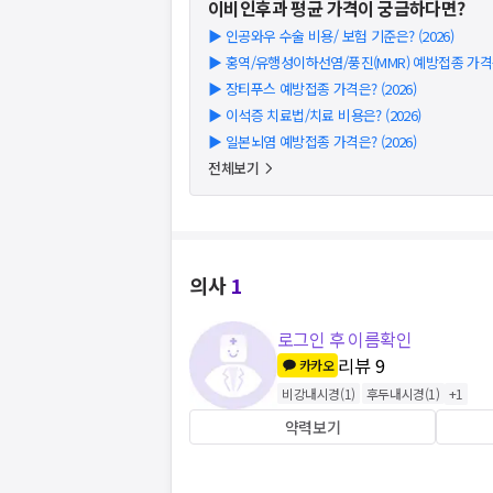
이비인후과
평균 가격이 궁금하다면?
▶
인공와우 수술 비용/ 보험 기준은? (2026)
▶
홍역/유행성이하선염/풍진(MMR) 예방접종 가격은?
▶
장티푸스 예방접종 가격은? (2026)
▶
이석증 치료법/치료 비용은? (2026)
▶
일본뇌염 예방접종 가격은? (2026)
전체보기
의사
1
로그인 후 이름확인
리뷰
9
카카오
비강내시경
(
1
)
후두내시경
(
1
)
+
1
약력보기