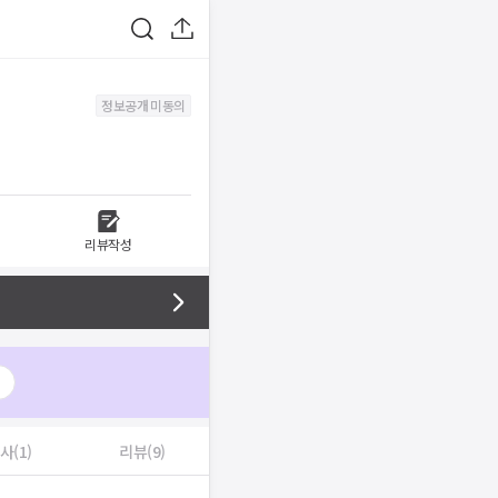
정보공개 미동의
리뷰작성
1
사(1)
리뷰(9)