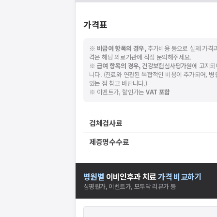
가격표
※
비급여 항목의 경우,
추가비용 등으로 실제 가격과
격은 해당 의료기관에 직접 문의해주세요.
※
급여 항목의 경우,
건강보험심사평가원
에 고지되
스토어에서
니다. (진료와 연관된 복합적인 비용이 추가되어, 
니다.
있는 점 참고 바랍니다.)
※ 이벤트가, 할인가는
VAT 포함
검체검사료
제증명수수료
병원별
이비인후과
치료
가격 비교하기
심평원가, 이벤트가, 모두닥 리뷰가 등