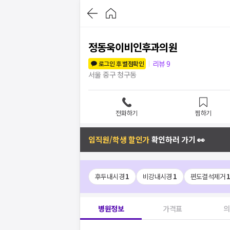
정동욱이비인후과의원
리뷰
9
로그인 후 별점확인
서울 중구 청구동
전화하기
찜하기
임직원/학생 할인가
확인하러 가기 👀
후두내시경
1
비강내시경
1
편도결석제거
병원정보
가격표
의