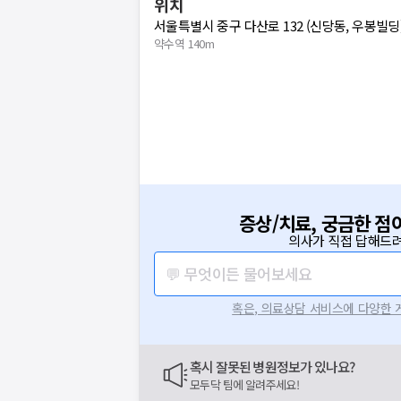
위치
서울특별시 중구 다산로 132 (신당동, 우봉빌딩
약수역 140m
증상/치료, 궁금한 점
보는
의사가 직접 답해드려
닥
💬 무엇이든 물어보세요
닥
이 앞장섭니다
혹은, 의료상담 서비스에 다양한
라로
요청하신 작업을 처리하지 못했습
주세요
네트워크 또는 서버의 일시적인 오류로, 잠
혹시 잘못된 병원정보가 있나요?
지속적으로 문제가 발생할 경우 모두닥 채
모두닥 팀에 알려주세요!