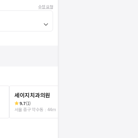
수정 요청
세이지치과의원
서울하이안치
9.7
(
1
)
리뷰
2
로그인
서울 중구 약수동
44m
서울 중구 다산동