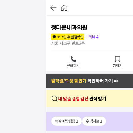
정다운내과의원
리뷰
4
로그인 후 별점확인
서울 서초구 반포2동
전화하기
찜하기
임직원/학생 할인가
확인하러 가기 👀
내 맞춤 종합검진
견적 받기
독감예방접종
1
수액치료
1