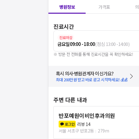
병원정보
가격표
의
진료시간
진료마감
금요일
09:00 - 18:00
(
점심
13:00
-
14:00
)
※ 방문 전 전화를 통해 진료시간을 꼭 확인하세요!
혹시 의사·병원관계자 이신가요?
최대 200만원 받고 바로 광고 시작하세요! 💰💰
주변 다른 내과
반포예원이비인후과의원
리뷰
14
로그인
서울 서초구 반포2동
279m