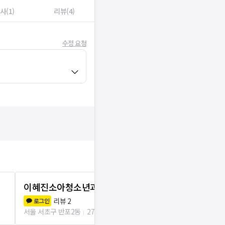
사(1)
리뷰(4)
수정 요청
이혜진소아청소년과의원
서울원비뇨
리뷰
2
리뷰
0
로그인
로그인
서울 서초구 반포2동
279m
서울 서초구 반포