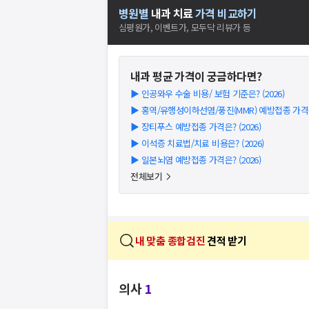
병원별
내과
치료
가격 비교하기
심평원가, 이벤트가, 모두닥 리뷰가 등
내과
평균 가격이 궁금하다면?
▶
인공와우 수술 비용/ 보험 기준은? (2026)
▶
홍역/유행성이하선염/풍진(MMR) 예방접종 가격은?
▶
장티푸스 예방접종 가격은? (2026)
▶
이석증 치료법/치료 비용은? (2026)
▶
일본뇌염 예방접종 가격은? (2026)
전체보기
내 맞춤 종합검진
견적 받기
의사
1