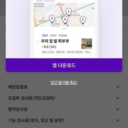
혹시 잘못된 병원정보가 있나요?
모두닥 팀에 알려주세요!
가격표
비급여/급여 진료란?
※
비급여 항목의 경우,
추가비용 등으로 실제 가격과 상이할 수 있으니, 정확
한 가격은 해당 의료기관에 직접 문의해주세요.
※
급여 항목의 경우,
건강보험심사평가원
에 고지되어 있는 급여 진료 기준 가
격입니다. (진료와 연관된 복합적인 비용이 추가되어, 병원마다 금액이 다르게
산정될 수 있는 점 참고 바랍니다.)
앱 다운로드
※ 이벤트가, 할인가는
VAT 포함
일단 둘러볼게요!
예방접종료
초음파 검사료(진단초음파)
병리검사료
기능 검사료(생식, 임신 및 분만)