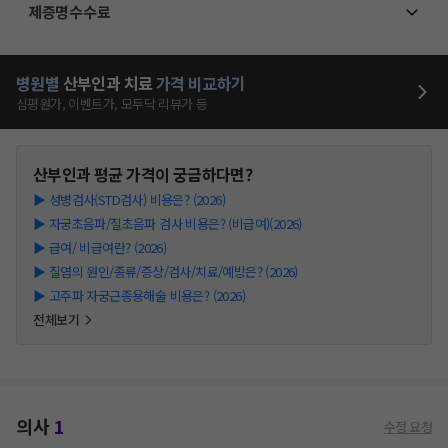
제증명수수료
병원별
산부인과
치료
가격 비교하기
심평원가, 이벤트가, 모두닥 리뷰가 등
산부인과
평균 가격이 궁금하다면?
▶
성병검사(STD검사) 비용은? (2026)
▶
자궁초음파/질초음파 검사 비용은? (비급여)(2026)
▶
급여/ 비급여란? (2026)
▶
질염의 원인/종류/증상/검사/치료/예방은? (2026)
▶
고주파 자궁근종용해술 비용은? (2026)
전체보기
의사
1
수정 요청