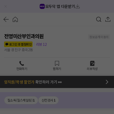
모두닥 앱 다운받기
전영미산부인과의원
정보공개 미동의
리뷰
12
로그인 후 별점확인
서울 광진구 중곡2동
전화하기
찜하기
리뷰작성
임직원/학생 할인가
확인하러 가기 👀
질소독(질스케일링)
1
산전검사
1