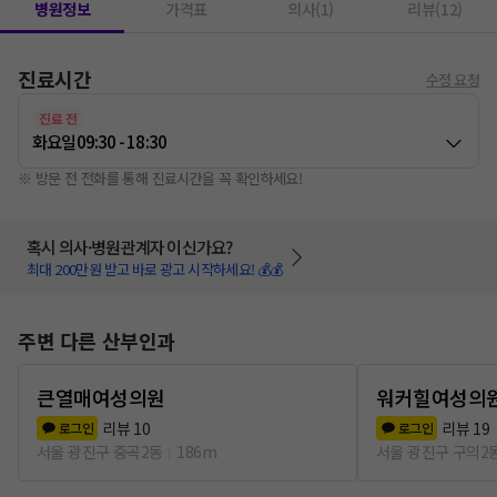
병원정보
가격표
의사(1)
리뷰(12)
진료시간
수정 요청
진료 전
화요일
09:30 - 18:30
※ 방문 전 전화를 통해 진료시간을 꼭 확인하세요!
혹시 의사·병원관계자 이신가요?
최대 200만원 받고 바로 광고 시작하세요! 💰💰
주변 다른 산부인과
큰열매여성의원
워커힐여성의
리뷰
10
리뷰
19
로그인
로그인
서울 광진구 중곡2동
186m
서울 광진구 구의2